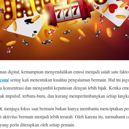
nan digital, kemampuan mengendalikan emosi menjadi salah satu fakto
.com/
sering kali menentukan kualitas pengalaman bermain. Hal ini jug
 konsentrasi dan mengambil keputusan dengan lebih bijak. Ketika emos
ak impulsif, terburu-buru, dan kurang mempertimbangkan setiap langk
t
, menjaga fokus saat bermain bukan hanya membantu menciptakan pe
 aktivitas bermain menjadi lebih terarah. Oleh karena itu, memahami 
ang perlu diterapkan oleh setiap pemain.