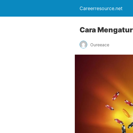
Careerresource.net
Cara Mengatur
Oureeace