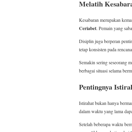
Melatih Kesabara
Kesabaran merupakan kemamp
Ceriabet
. Pemain yang saba
Disiplin juga berperan pen
tetap konsisten pada rencan
Semakin sering seseorang m
berbagai situasi selama berm
Pentingnya Istir
Istirahat bukan hanya berma
dalam waktu yang lama dapa
Setelah beberapa waktu ber