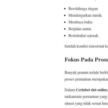
Berolahraga ringan.
Mendengarkan musik.
Membaca buku.
Berjalan santai.
Beristirahat sejenak.
Setelah kondisi emosional k
Fokus Pada Prose
Banyak pemain terlalu berf
proses permainan merupakan
Ceriabet slot online
Dalam
mekanisme permainan yang te
situasi yang tidak sesuai har