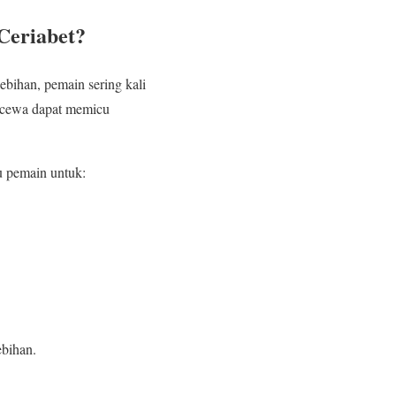
Ceriabet?
bihan, pemain sering kali
 kecewa dapat memicu
u pemain untuk:
ebihan.