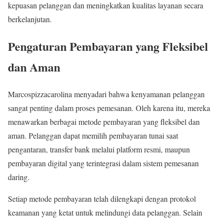
kepuasan pelanggan dan meningkatkan kualitas layanan secara
berkelanjutan.
Pengaturan Pembayaran yang Fleksibel
dan Aman
Marcospizzacarolina menyadari bahwa kenyamanan pelanggan
sangat penting dalam proses pemesanan. Oleh karena itu, mereka
menawarkan berbagai metode pembayaran yang fleksibel dan
aman. Pelanggan dapat memilih pembayaran tunai saat
pengantaran, transfer bank melalui platform resmi, maupun
pembayaran digital yang terintegrasi dalam sistem pemesanan
daring.
Setiap metode pembayaran telah dilengkapi dengan protokol
keamanan yang ketat untuk melindungi data pelanggan. Selain