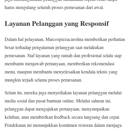
harus mengulang seluruh proses pemesanan dari awal.
Layanan Pelanggan yang Responsif
Dalam hal pelayanan, Marcospizzacarolina memberikan perhatian
besar terhadap pengalaman pelanggan saat melakukan
pemesanan. Staf layanan yang ramah dan profesional selalu siap
membantu menjawab pertanyaan, memberikan rekomendasi
menu, maupun membantu menyelesaikan kendala teknis yang
mungkin terjadi selama proses pemesanan.
Selain itu, mereka juga menyediakan layanan pelanggan melalui
media sosial dan pusat bantuan online. Melalui saluran ini,
pelanggan dapat mengajukan pertanyaan, menyampaikan
keluhan, atau memberikan feedback secara langsung dan cepat.
Pendekatan ini menunjukkan komitmen restoran dalam menjaga