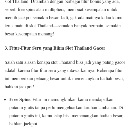
slot Thailand. Ditambah dengan berbagai fitur bonus yang ada,
seperti free spins atau multipliers, membuat kesempatan untuk
meraih jackpot semakin besar. Jadi, gak ada matinya kalau kamu
terus main di slot Thailand—semakin banyak bermain, semakin
besar kesempatan menang!
3. Fitur-Fitur Seru yang Bikin Slot Thailand Gacor
Salah satu alasan kenapa slot Thailand bisa jadi yang paling gacor
adalah karena fitur-fitur seru yang ditawarkannya. Beberapa fitur
ini memberikan peluang besar untuk memenangkan hadiah besar,
bahkan jackpot!
Free Spins
: Fitur ini memungkinkan kamu mendapatkan
putaran gratis tanpa perlu mengeluarkan taruhan tambahan. Di
putaran gratis ini, kamu tetap bisa memenangkan hadiah besar,
bahkan jackpot!