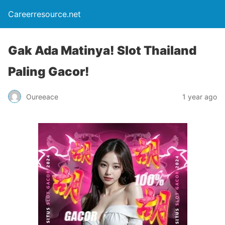
Careerresource.net
Gak Ada Matinya! Slot Thailand
Paling Gacor!
Oureeace
1 year ago