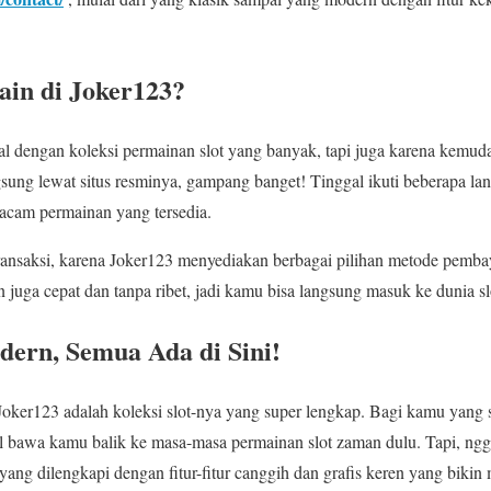
in di Joker123?
l dengan koleksi permainan slot yang banyak, tapi juga karena kem
ngsung lewat situs resminya, gampang banget! Tinggal ikuti beberapa l
acam permainan yang tersedia.
transaksi, karena Joker123 menyediakan berbagai pilihan metode pemb
an juga cepat dan tanpa ribet, jadi kamu bisa langsung masuk ke dunia sl
dern, Semua Ada di Sini!
 Joker123 adalah koleksi slot-nya yang super lengkap. Bagi kamu yang 
kal bawa kamu balik ke masa-masa permainan slot zaman dulu. Tapi, ng
ang dilengkapi dengan fitur-fitur canggih dan grafis keren yang bikin 