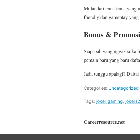
Mulai dari tema-tema yang 
friendly dan gameplay yang 
Bonus & Promosi
Siapa sih yang nggak suka 
pemain baru yang baru daft
Jadi, tunggu apalagi? Dafta
Categories:
Uncategorized
Tags:
joker gaming
,
joker1
Careerresource.net