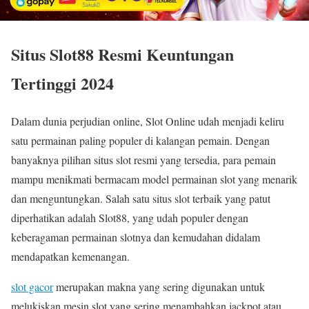
Situs Slot88 Resmi Keuntungan
Tertinggi 2024
Dalam dunia perjudian online, Slot Online udah menjadi keliru
satu permainan paling populer di kalangan pemain. Dengan
banyaknya pilihan situs slot resmi yang tersedia, para pemain
mampu menikmati bermacam model permainan slot yang menarik
dan menguntungkan. Salah satu situs slot terbaik yang patut
diperhatikan adalah Slot88, yang udah populer dengan
keberagaman permainan slotnya dan kemudahan didalam
mendapatkan kemenangan.
slot gacor
merupakan makna yang sering digunakan untuk
melukiskan mesin slot yang sering menambahkan jackpot atau