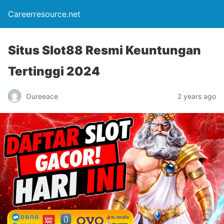
Careerresource.net
Situs Slot88 Resmi Keuntungan
Tertinggi 2024
Oureeace
2 years ago