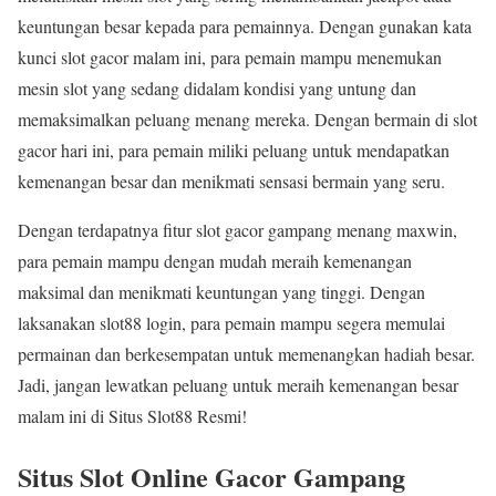
keuntungan besar kepada para pemainnya. Dengan gunakan kata
kunci slot gacor malam ini, para pemain mampu menemukan
mesin slot yang sedang didalam kondisi yang untung dan
memaksimalkan peluang menang mereka. Dengan bermain di slot
gacor hari ini, para pemain miliki peluang untuk mendapatkan
kemenangan besar dan menikmati sensasi bermain yang seru.
Dengan terdapatnya fitur slot gacor gampang menang maxwin,
para pemain mampu dengan mudah meraih kemenangan
maksimal dan menikmati keuntungan yang tinggi. Dengan
laksanakan slot88 login, para pemain mampu segera memulai
permainan dan berkesempatan untuk memenangkan hadiah besar.
Jadi, jangan lewatkan peluang untuk meraih kemenangan besar
malam ini di Situs Slot88 Resmi!
Situs Slot Online Gacor Gampang