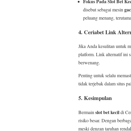
Fokus Pada Slot Bet Kec
gac
disebut sebagai mesin
peluang menang, terutama
4. Ceriabet Link Alte
Jika Anda kesulitan untuk 
platform. Link alternatif in
berwenang.
Penting untuk selalu memast
tidak terjebak dalam situs 
5. Kesimpulan
slot bet kecil
Bermain
di Cer
risiko besar. Dengan berbag
meski dengan taruhan rendah