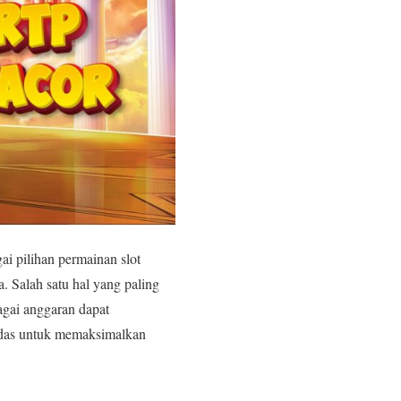
ai pilihan permainan slot
 Salah satu hal yang paling
gai anggaran dapat
erdas untuk memaksimalkan