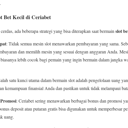
.
t Bet Kecil di Ceriabet
slot be
erdas, ada beberapa strategi yang bisa diterapkan saat bermain
epat
: Tidak semua mesin slot menawarkan pembayaran yang sama. Seb
embayaran dan memilih mesin yang sesuai dengan anggaran Anda. Me
biasanya lebih cocok bagi pemain yang ingin bermain dalam jangka 
Salah satu kunci utama dalam bermain slot adalah pengelolaan uang ya
an kemampuan finansial Anda dan pastikan untuk tidak melampaui bata
 Promosi
: Ceriabet sering menawarkan berbagai bonus dan promosi ya
bonus deposit atau putaran gratis bisa digunakan untuk memperbesar p
ak uang.