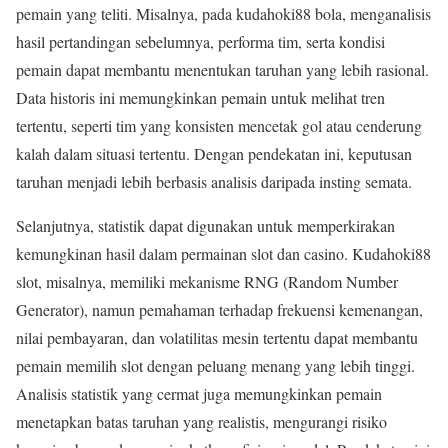
pemain yang teliti. Misalnya, pada kudahoki88 bola, menganalisis
hasil pertandingan sebelumnya, performa tim, serta kondisi
pemain dapat membantu menentukan taruhan yang lebih rasional.
Data historis ini memungkinkan pemain untuk melihat tren
tertentu, seperti tim yang konsisten mencetak gol atau cenderung
kalah dalam situasi tertentu. Dengan pendekatan ini, keputusan
taruhan menjadi lebih berbasis analisis daripada insting semata.
Selanjutnya, statistik dapat digunakan untuk memperkirakan
kemungkinan hasil dalam permainan slot dan casino. Kudahoki88
slot, misalnya, memiliki mekanisme RNG (Random Number
Generator), namun pemahaman terhadap frekuensi kemenangan,
nilai pembayaran, dan volatilitas mesin tertentu dapat membantu
pemain memilih slot dengan peluang menang yang lebih tinggi.
Analisis statistik yang cermat juga memungkinkan pemain
menetapkan batas taruhan yang realistis, mengurangi risiko