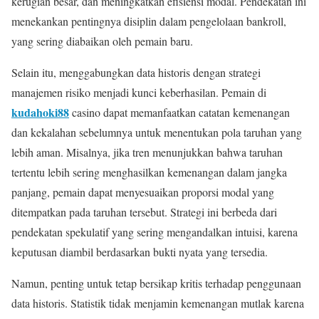
kerugian besar, dan meningkatkan efisiensi modal. Pendekatan ini
menekankan pentingnya disiplin dalam pengelolaan bankroll,
yang sering diabaikan oleh pemain baru.
Selain itu, menggabungkan data historis dengan strategi
manajemen risiko menjadi kunci keberhasilan. Pemain di
kudahoki88
casino dapat memanfaatkan catatan kemenangan
dan kekalahan sebelumnya untuk menentukan pola taruhan yang
lebih aman. Misalnya, jika tren menunjukkan bahwa taruhan
tertentu lebih sering menghasilkan kemenangan dalam jangka
panjang, pemain dapat menyesuaikan proporsi modal yang
ditempatkan pada taruhan tersebut. Strategi ini berbeda dari
pendekatan spekulatif yang sering mengandalkan intuisi, karena
keputusan diambil berdasarkan bukti nyata yang tersedia.
Namun, penting untuk tetap bersikap kritis terhadap penggunaan
data historis. Statistik tidak menjamin kemenangan mutlak karena