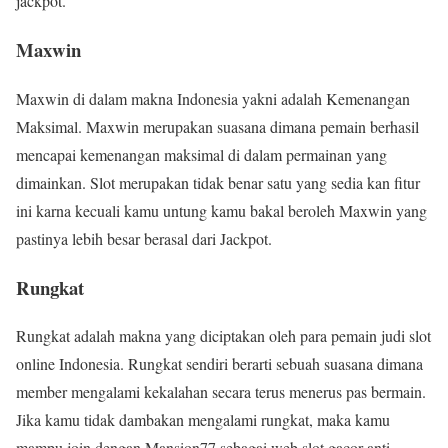
jackpot.
Maxwin
Maxwin di dalam makna Indonesia yakni adalah Kemenangan
Maksimal. Maxwin merupakan suasana dimana pemain berhasil
mencapai kemenangan maksimal di dalam permainan yang
dimainkan. Slot merupakan tidak benar satu yang sedia kan fitur
ini karna kecuali kamu untung kamu bakal beroleh Maxwin yang
pastinya lebih besar berasal dari Jackpot.
Rungkat
Rungkat adalah makna yang diciptakan oleh para pemain judi slot
online Indonesia. Rungkat sendiri berarti sebuah suasana dimana
member mengalami kekalahan secara terus menerus pas bermain.
Jika kamu tidak dambakan mengalami rungkat, maka kamu
mampu join dengan Mansion77 sebagai web slot gacor anti