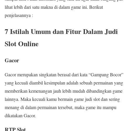
lihat lebih dari satu makna di dalam game ini. Berikut
penjelasannya :
7 Istilah Umum dan Fitur Dalam Judi
Slot Online
Gacor
Gacor merupakan singkatan berasal dari kata “Gampang Bocor”
yang kecuali diambil kesimpulan adalah sebuah permainan yang
memberikan kemenangan jauh lebih mudah dibandingkan game
lainnya. Maka kecuali kamu bermain game judi slot dan sering
menang di dalam permainan tersebut, maka game itu mampu
dikatakan Gacor.
RTP Slot