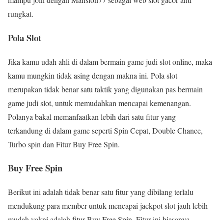
rungkat.
Pola Slot
Jika kamu udah ahli di dalam bermain game judi slot online, maka
kamu mungkin tidak asing dengan makna ini. Pola slot
merupakan tidak benar satu taktik yang digunakan pas bermain
game judi slot, untuk memudahkan mencapai kemenangan.
Polanya bakal memanfaatkan lebih dari satu fitur yang
terkandung di dalam game seperti Spin Cepat, Double Chance,
Turbo spin dan Fitur Buy Free Spin.
Buy Free Spin
Berikut ini adalah tidak benar satu fitur yang dibilang terlalu
mendukung para member untuk mencapai jackpot slot jauh lebih
mudah yakni adalah fitur Buy Free Spin. Fitur ini biasanya