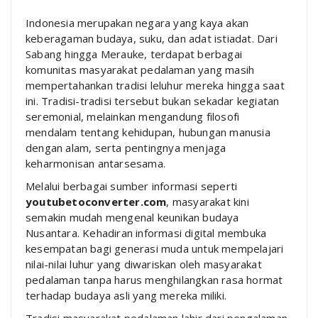
Indonesia merupakan negara yang kaya akan
keberagaman budaya, suku, dan adat istiadat. Dari
Sabang hingga Merauke, terdapat berbagai
komunitas masyarakat pedalaman yang masih
mempertahankan tradisi leluhur mereka hingga saat
ini. Tradisi-tradisi tersebut bukan sekadar kegiatan
seremonial, melainkan mengandung filosofi
mendalam tentang kehidupan, hubungan manusia
dengan alam, serta pentingnya menjaga
keharmonisan antarsesama.
Melalui berbagai sumber informasi seperti
youtubetoconverter.com
, masyarakat kini
semakin mudah mengenal keunikan budaya
Nusantara. Kehadiran informasi digital membuka
kesempatan bagi generasi muda untuk mempelajari
nilai-nilai luhur yang diwariskan oleh masyarakat
pedalaman tanpa harus menghilangkan rasa hormat
terhadap budaya asli yang mereka miliki.