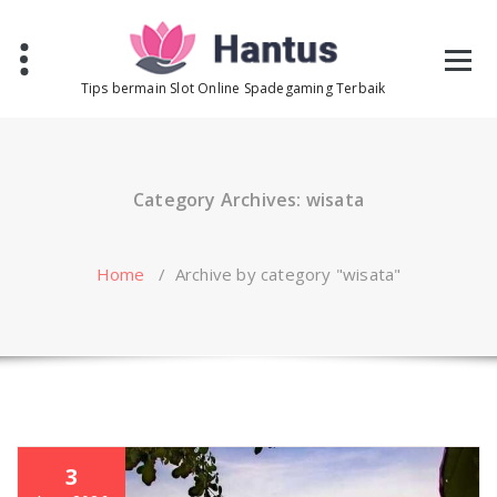
Skip
to
content
Tips bermain Slot Online Spadegaming Terbaik
Category Archives: wisata
Home
/
Archive by category "wisata"
3