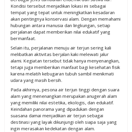
Kondisi tersebut menjadikan lokasi ini sebagai
tempat yang tepat untuk meningkatkan kesadaran
akan pentingnya konservasi alam. Dengan memahami
hubungan antara manusia dan lingkungan, setiap
perjalanan dapat memberikan nilai edukatif yang
bermanfaat.
Selain itu, perjalanan menuju air terjun sering kali
melibatkan aktivitas berjalan kaki melewati jalur
alami. Kegiatan tersebut tidak hanya menyenangkan,
tetapi juga memberikan manfaat bagi kesehatan fisik
karena melatih kebugaran tubuh sambil menikmati
udara yang masih bersih.
Pada akhirnya, pesona air terjun tinggi dengan suara
alam yang menenangkan merupakan anugerah alam
yang memiliki nilai estetika, ekologis, dan edukatif.
Keindahan panorama yang dipadukan dengan
suasana damai menjadikan air terjun sebagai
destinasi yang layak dikunjungi oleh siapa saja yang
ingin merasakan kedekatan dengan alam.