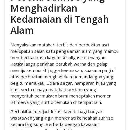
Menghadirkan
Kedamaian di Tengah
Alam
Menyaksikan matahari terbit dari perbukitan asri
merupakan salah satu pengalaman alam yang mampu
memberikan rasa kagum sekaligus ketenangan.
Ketika langit perlahan berubah warna dari gelap
menuju semburat jingga keemasan, suasana pagi di
atas perbukitan menghadirkan pemandangan yang
begitu memukau. Udara segar, hamparan hijau yang
luas, serta cahaya matahari pertama yang
menyentuh permukaan bumi menciptakan momen
istimewa yang sulit ditemukan di tempat lain.
Perbukitan menjadi lokasi favorit bagi banyak
wisatawan yang ingin menikmati keindahan sunrise
secara langsung. Berbeda dengan kawasan