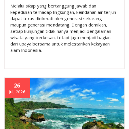
Melalui sikap yang bertanggung jawab dan
kepedulian terhadap lingkungan, keindahan air terjun
dapat terus dinikmati oleh generasi sekarang
maupun generasi mendatang. Dengan demikian,
setiap kunjungan tidak hanya menjadi pengalaman
wisata yang berkesan, tetapi juga menjadi bagian
dari upaya bersama untuk melestarikan kekayaan
alam Indonesia.
26
Jul, 2026