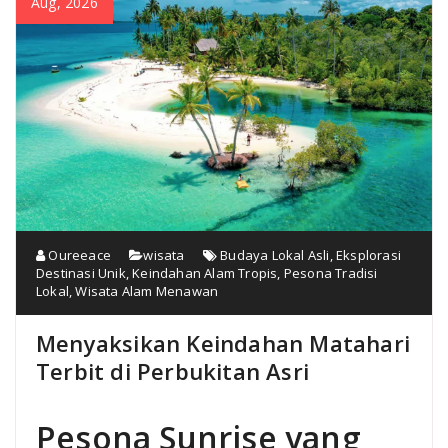
Aug, 2026
Oureeace
wisata
Budaya Lokal Asli
,
Eksplorasi
Destinasi Unik
,
Keindahan Alam Tropis
,
Pesona Tradisi
Lokal
,
Wisata Alam Menawan
Menyaksikan Keindahan Matahari
Terbit di Perbukitan Asri
Pesona Sunrise yang