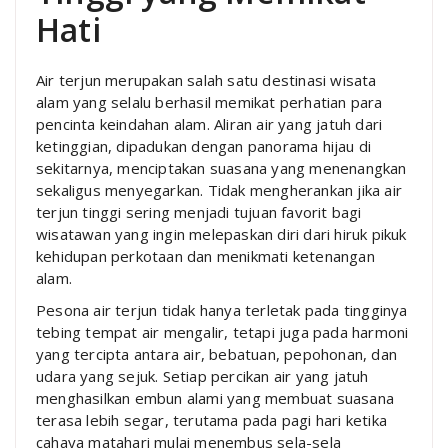
Hati
Air terjun merupakan salah satu destinasi wisata
alam yang selalu berhasil memikat perhatian para
pencinta keindahan alam. Aliran air yang jatuh dari
ketinggian, dipadukan dengan panorama hijau di
sekitarnya, menciptakan suasana yang menenangkan
sekaligus menyegarkan. Tidak mengherankan jika air
terjun tinggi sering menjadi tujuan favorit bagi
wisatawan yang ingin melepaskan diri dari hiruk pikuk
kehidupan perkotaan dan menikmati ketenangan
alam.
Pesona air terjun tidak hanya terletak pada tingginya
tebing tempat air mengalir, tetapi juga pada harmoni
yang tercipta antara air, bebatuan, pepohonan, dan
udara yang sejuk. Setiap percikan air yang jatuh
menghasilkan embun alami yang membuat suasana
terasa lebih segar, terutama pada pagi hari ketika
cahaya matahari mulai menembus sela-sela