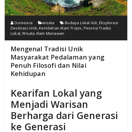
Oureeace
wisata
Budaya Lokal Asli
,
Eksplorasi
Destinasi Unik
,
Keindahan Alam Tropis
,
Pesona Tradisi
Lokal
,
Wisata Alam Menawan
Mengenal Tradisi Unik
Masyarakat Pedalaman yang
Penuh Filosofi dan Nilai
Kehidupan
Kearifan Lokal yang
Menjadi Warisan
Berharga dari Generasi
ke Generasi