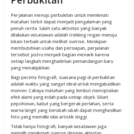
Perjalanan menuju perbukitan untuk menikmati
matahari terbit dapat menjadi pengalaman yang
penuh cerita. Salah satu aktivitas yang banyak
dilakukan wisatawan adalah trekking ringan menuju
lokasi terbaik untuk melihat sunrise. Meskipun
membutuhkan usaha dan persiapan, perjalanan
tersebut justru menjadi bagian menarik karena
setiap langkah menghadirkan pemandangan baru
yang menakjubkan.
Bagi pecinta fotografi, suasana pagi di perbukitan
adalah waktu yang sangat ideal untuk mengabadikan
momen. Cahaya matahari yang lembut menciptakan
efek alami yang indah pada setiap objek. Siluet
pepohonan, kabut yang bergerak perlahan, serta
warna langit yang berubah-ubah dapat menghasilkan
foto yang memiliki nilai artistik tinggi.
Tidak hanya fotografi, banyak wisatawan juga
memilih menikmati sunrise dengan aktivitas