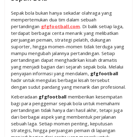
Sepak bola bukan hanya sekadar olahraga yang
mempertemukan dua tim dalam sebuah
pertandingan
gfgfootball.com
. Di balik setiap laga,
terdapat berbagai cerita menarik yang melibatkan
perjuangan pemain, strategi pelatih, dukungan
suporter, hingga momen-momen tidak terduga yang
mampu mengubah jalannya pertandingan. Setiap
pertandingan dapat menghadirkan kisah dramatis
yang menjadi bagian dari sejarah sepak bola. Melalui
penyajian informasi yang mendalam,
gfgfootball
hadir untuk mengulas berbagai kisah tersebut
dengan sudut pandang yang menarik dan profesional.
Keberadaan
gfgfootball
memberikan kesempatan
bagi para penggemar sepak bola untuk memahami
pertandingan tidak hanya dari hasil akhir, tetapi juga
dari berbagai aspek yang membentuk perjalanan
sebuah laga. Setiap momen penting, keputusan
strategis, hingga perjuangan pemain di lapangan