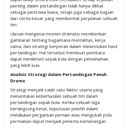
penting dalam pertandingan tidak hanya dilihat
sebagai peristiwa biasa, tetapi juga sebagai bagian
dari cerita besar yang membentuk perjalanan sebuah
tim.
Ulasan mengenai momen dramatis memberikan
gambaran tentang bagaimana mentalitas, kerja
sama, dan strategi berperan dalam menentukan hasil
pertandingan. Hal tersebut membuat pembaca
dapat menikmati sepak bola dengan pemahaman
yang lebih luas.
Analisis Strategi dalam Pertandingan Penuh
Drama
Strategi menjadi salah satu faktor utama yang
menentukan keberhasilan sebuah tim dalam
pertandingan sepak bola. Ketika sebuah laga
berlangsung ketat, keputusan pelatih dalam
melakukan pergantian pemain atau mengubah pola
permainan dapat menjadi penentu kemenangan.