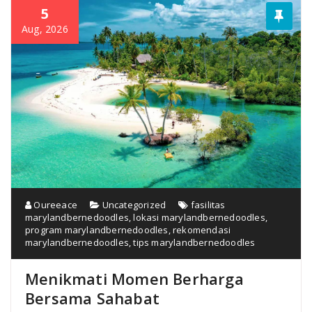
5
Aug, 2026
Oureeace
Uncategorized
fasilitas
marylandbernedoodles
,
lokasi marylandbernedoodles
,
program marylandbernedoodles
,
rekomendasi
marylandbernedoodles
,
tips marylandbernedoodles
Menikmati Momen Berharga
Bersama Sahabat