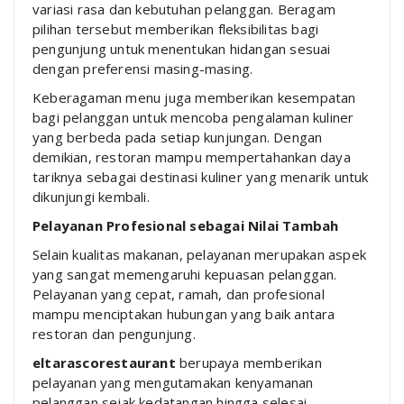
variasi rasa dan kebutuhan pelanggan. Beragam
pilihan tersebut memberikan fleksibilitas bagi
pengunjung untuk menentukan hidangan sesuai
dengan preferensi masing-masing.
Keberagaman menu juga memberikan kesempatan
bagi pelanggan untuk mencoba pengalaman kuliner
yang berbeda pada setiap kunjungan. Dengan
demikian, restoran mampu mempertahankan daya
tariknya sebagai destinasi kuliner yang menarik untuk
dikunjungi kembali.
Pelayanan Profesional sebagai Nilai Tambah
Selain kualitas makanan, pelayanan merupakan aspek
yang sangat memengaruhi kepuasan pelanggan.
Pelayanan yang cepat, ramah, dan profesional
mampu menciptakan hubungan yang baik antara
restoran dan pengunjung.
eltarascorestaurant
berupaya memberikan
pelayanan yang mengutamakan kenyamanan
pelanggan sejak kedatangan hingga selesai