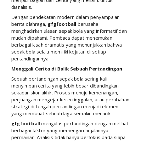
menjadi bagian dari cerita yang menarik untuk
dianalisis.
Dengan pendekatan modern dalam penyampaian
berita olahraga,
gfgfootball
berusaha
menghadirkan ulasan sepak bola yang informatif dan
mudah dipahami. Pembaca dapat menemukan
berbagai kisah dramatis yang menunjukkan bahwa
sepak bola selalu memiliki kejutan di setiap
pertandingannya.
Menggali Cerita di Balik Sebuah Pertandingan
Sebuah pertandingan sepak bola sering kali
menyimpan cerita yang lebih besar dibandingkan
sekadar skor akhir. Proses menuju kemenangan,
perjuangan mengejar ketertinggalan, atau perubahan
strategi di tengah pertandingan menjadi elemen
yang membuat sebuah laga semakin menarik.
gfgfootball
mengulas pertandingan dengan melihat
berbagai faktor yang memengaruhi jalannya
permainan. Analisis tidak hanya berfokus pada siapa