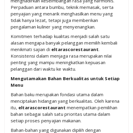
menghadirkan keseimbangan rasa yang harmonis.
Perpaduan antara bumbu, teknik memasak, serta
penyajian yang menarik menghasilkan menu yang
tidak hanya lezat, tetapi juga memberikan
pengalaman kuliner yang menyenangkan.
Komitmen terhadap kualitas menjadi salah satu
alasan mengapa banyak pelanggan memilih kembali
menikmati sajian di
eltarascorestaurant
.
Konsistensi dalam menjaga rasa merupakan nilai
penting yang mampu meningkatkan kepuasan
pelanggan dari waktu ke waktu.
Mengutamakan Bahan Berkualitas untuk Setiap
Menu
Bahan baku merupakan fondasi utama dalam
menciptakan hidangan yang berkualitas. Oleh karena
itu,
eltarascorestaurant
menempatkan pemilihan
bahan sebagai salah satu prioritas utama dalam
setiap proses penyajian makanan.
Bahan-bahan yang digunakan dipilih dengan