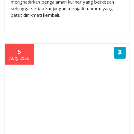
menghadirkan pengalaman kuliner yang berkesan
sehingga setiap kunjungan menjadi momen yang
patut dinikmati kembali.
5
Aug, 2026