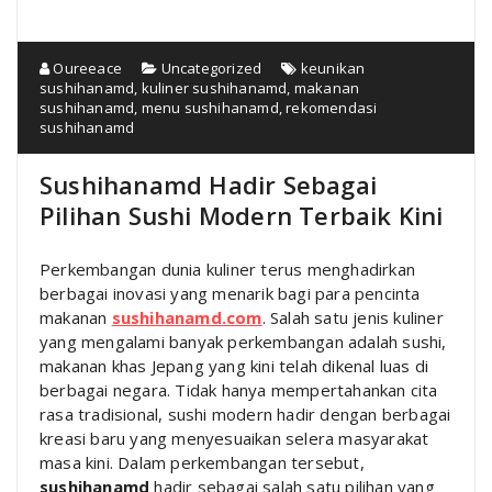
Oureeace
Uncategorized
keunikan
sushihanamd
,
kuliner sushihanamd
,
makanan
sushihanamd
,
menu sushihanamd
,
rekomendasi
sushihanamd
Sushihanamd Hadir Sebagai
Pilihan Sushi Modern Terbaik Kini
Perkembangan dunia kuliner terus menghadirkan
berbagai inovasi yang menarik bagi para pencinta
makanan
sushihanamd.com
. Salah satu jenis kuliner
yang mengalami banyak perkembangan adalah sushi,
makanan khas Jepang yang kini telah dikenal luas di
berbagai negara. Tidak hanya mempertahankan cita
rasa tradisional, sushi modern hadir dengan berbagai
kreasi baru yang menyesuaikan selera masyarakat
masa kini. Dalam perkembangan tersebut,
sushihanamd
hadir sebagai salah satu pilihan yang