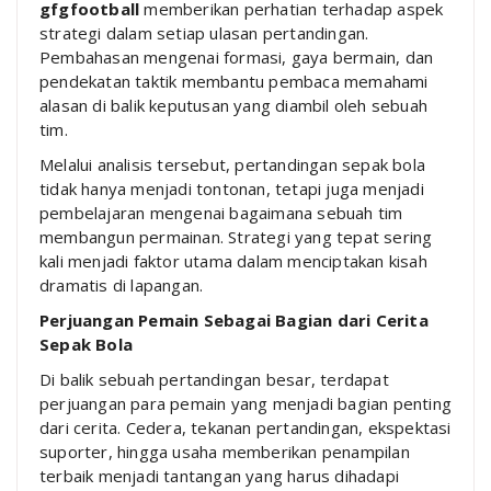
gfgfootball
memberikan perhatian terhadap aspek
strategi dalam setiap ulasan pertandingan.
Pembahasan mengenai formasi, gaya bermain, dan
pendekatan taktik membantu pembaca memahami
alasan di balik keputusan yang diambil oleh sebuah
tim.
Melalui analisis tersebut, pertandingan sepak bola
tidak hanya menjadi tontonan, tetapi juga menjadi
pembelajaran mengenai bagaimana sebuah tim
membangun permainan. Strategi yang tepat sering
kali menjadi faktor utama dalam menciptakan kisah
dramatis di lapangan.
Perjuangan Pemain Sebagai Bagian dari Cerita
Sepak Bola
Di balik sebuah pertandingan besar, terdapat
perjuangan para pemain yang menjadi bagian penting
dari cerita. Cedera, tekanan pertandingan, ekspektasi
suporter, hingga usaha memberikan penampilan
terbaik menjadi tantangan yang harus dihadapi