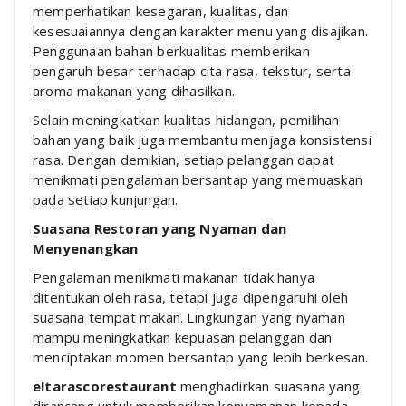
memperhatikan kesegaran, kualitas, dan
kesesuaiannya dengan karakter menu yang disajikan.
Penggunaan bahan berkualitas memberikan
pengaruh besar terhadap cita rasa, tekstur, serta
aroma makanan yang dihasilkan.
Selain meningkatkan kualitas hidangan, pemilihan
bahan yang baik juga membantu menjaga konsistensi
rasa. Dengan demikian, setiap pelanggan dapat
menikmati pengalaman bersantap yang memuaskan
pada setiap kunjungan.
Suasana Restoran yang Nyaman dan
Menyenangkan
Pengalaman menikmati makanan tidak hanya
ditentukan oleh rasa, tetapi juga dipengaruhi oleh
suasana tempat makan. Lingkungan yang nyaman
mampu meningkatkan kepuasan pelanggan dan
menciptakan momen bersantap yang lebih berkesan.
eltarascorestaurant
menghadirkan suasana yang
dirancang untuk memberikan kenyamanan kepada