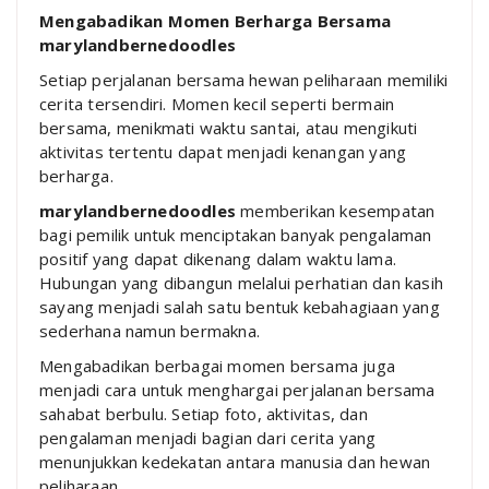
Mengabadikan Momen Berharga Bersama
marylandbernedoodles
Setiap perjalanan bersama hewan peliharaan memiliki
cerita tersendiri. Momen kecil seperti bermain
bersama, menikmati waktu santai, atau mengikuti
aktivitas tertentu dapat menjadi kenangan yang
berharga.
marylandbernedoodles
memberikan kesempatan
bagi pemilik untuk menciptakan banyak pengalaman
positif yang dapat dikenang dalam waktu lama.
Hubungan yang dibangun melalui perhatian dan kasih
sayang menjadi salah satu bentuk kebahagiaan yang
sederhana namun bermakna.
Mengabadikan berbagai momen bersama juga
menjadi cara untuk menghargai perjalanan bersama
sahabat berbulu. Setiap foto, aktivitas, dan
pengalaman menjadi bagian dari cerita yang
menunjukkan kedekatan antara manusia dan hewan
peliharaan.