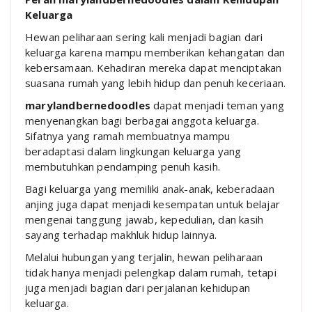
Keluarga
Hewan peliharaan sering kali menjadi bagian dari
keluarga karena mampu memberikan kehangatan dan
kebersamaan. Kehadiran mereka dapat menciptakan
suasana rumah yang lebih hidup dan penuh keceriaan.
marylandbernedoodles
dapat menjadi teman yang
menyenangkan bagi berbagai anggota keluarga.
Sifatnya yang ramah membuatnya mampu
beradaptasi dalam lingkungan keluarga yang
membutuhkan pendamping penuh kasih.
Bagi keluarga yang memiliki anak-anak, keberadaan
anjing juga dapat menjadi kesempatan untuk belajar
mengenai tanggung jawab, kepedulian, dan kasih
sayang terhadap makhluk hidup lainnya.
Melalui hubungan yang terjalin, hewan peliharaan
tidak hanya menjadi pelengkap dalam rumah, tetapi
juga menjadi bagian dari perjalanan kehidupan
keluarga.