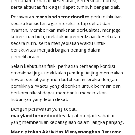
perhatian terhadap kesehatan, kebersihan, nutrisi,
serta aktivitas fisik agar dapat tumbuh dengan baik.
Perawatan
marylandbernedoodles
perlu dilakukan
secara konsisten agar mereka tetap sehat dan
nyaman. Memberikan makanan berkualitas, menjaga
kebersihan bulu, melakukan pemeriksaan kesehatan
secara rutin, serta menyediakan waktu untuk
beraktivitas menjadi bagian penting dalam
pemeliharaan.
Selain kebutuhan fisik, perhatian terhadap kondisi
emosional juga tidak kalah penting. Anjing merupakan
hewan sosial yang membutuhkan interaksi dengan
pemiliknya. Waktu yang diberikan untuk bermain dan
berkomunikasi dapat membantu menciptakan
hubungan yang lebih dekat.
Dengan perawatan yang tepat,
marylandbernedoodles
dapat menjadi sahabat
yang memberikan kebahagiaan dalam jangka panjang.
Menciptakan Aktivitas Menyenangkan Bersama