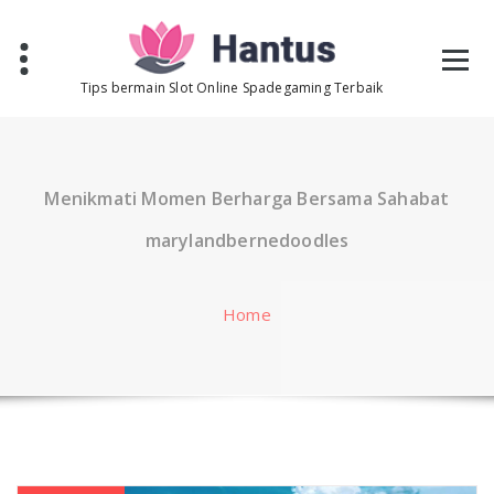
Skip
to
content
Tips bermain Slot Online Spadegaming Terbaik
Menikmati Momen Berharga Bersama Sahabat
marylandbernedoodles
Home