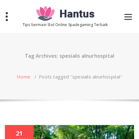
Skip
to
content
Tips bermain Slot Online Spadegaming Terbaik
Tag Archives: spesialis alnurhospital
Home
/
Posts tagged "spesialis alnurhospital"
21