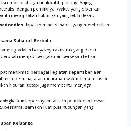
isi emosional juga tidak kalah penting. Anjing
eraksi dengan pemiliknya. Waktu yang diberikan
antu menciptakan hubungan yang lebih dekat.
nedoodles
dapat menjadi sahabat yang memberikan
rsama Sahabat Berbulu
endamping adalah banyaknya aktivitas yang dapat
t berubah menjadi pengalaman berkesan ketika
dapat menikmati berbagai kegiatan seperti berjalan
tihan sederhana, atau menikmati waktu berkualitas di
rikan hiburan, tetapi juga membantu menjaga
meningkatkan kepercayaan antara pemilik dan hewan
tu bersama, semakin kuat pula hubungan yang
dupan Keluarga