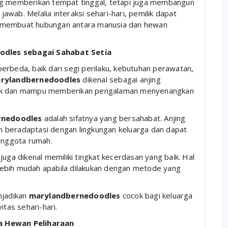
ng memberikan tempat tinggal, tetapi juga membangun
wab. Melalui interaksi sehari-hari, pemilik dapat
g membuat hubungan antara manusia dan hewan
odles sebagai Sahabat Setia
g berbeda, baik dari segi perilaku, kebutuhan perawatan,
rylandbernedoodles
dikenal sebagai anjing
arik dan mampu memberikan pengalaman menyenangkan
rnedoodles
adalah sifatnya yang bersahabat. Anjing
 beradaptasi dengan lingkungan keluarga dan dapat
nggota rumah.
i juga dikenal memiliki tingkat kecerdasan yang baik. Hal
ebih mudah apabila dilakukan dengan metode yang
njadikan
marylandbernedoodles
cocok bagi keluarga
itas sehari-hari.
 Hewan Peliharaan