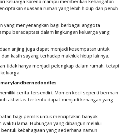
 dari keluarga karena mampu memberikan kehangatan
nciptakan suasana rumah yang lebih hidup dan penuh
n yang menyenangkan bagi berbagai anggota
ampu beradaptasi dalam lingkungan keluarga yang
adaan anjing juga dapat menjadi kesempatan untuk
 dan kasih sayang terhadap makhluk hidup lainnya.
aan tidak hanya menjadi pelengkap dalam rumah, tetapi
 keluarga.
 marylandbernedoodles
miliki cerita tersendiri. Momen kecil seperti bermain
uti aktivitas tertentu dapat menjadi kenangan yang
tan bagi pemilik untuk menciptakan banyak
m waktu lama. Hubungan yang dibangun melalui
tu bentuk kebahagiaan yang sederhana namun