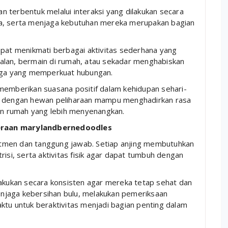
 terbentuk melalui interaksi yang dilakukan secara
ma, serta menjaga kebutuhan mereka merupakan bagian
dapat menikmati berbagai aktivitas sederhana yang
alan, bermain di rumah, atau sekadar menghabiskan
ga yang memperkuat hubungan.
memberikan suasana positif dalam kehidupan sehari-
si dengan hewan peliharaan mampu menghadirkan rasa
n rumah yang lebih menyenangkan.
eraan marylandbernedoodles
tmen dan tanggung jawab. Setiap anjing membutuhkan
risi, serta aktivitas fisik agar dapat tumbuh dengan
lakukan secara konsisten agar mereka tetap sehat dan
njaga kebersihan bulu, melakukan pemeriksaan
ktu untuk beraktivitas menjadi bagian penting dalam