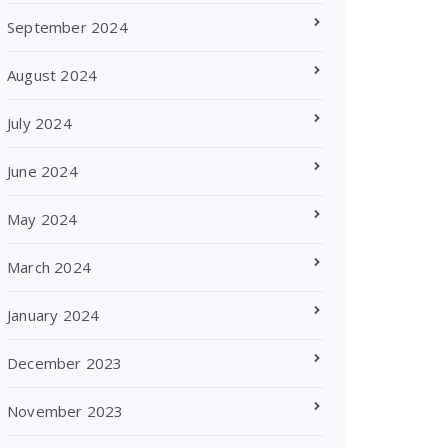
September 2024
August 2024
July 2024
June 2024
May 2024
March 2024
January 2024
December 2023
November 2023