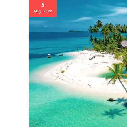
5
Aug, 2026