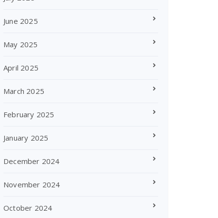
June 2025
May 2025
April 2025
March 2025
February 2025
January 2025
December 2024
November 2024
October 2024