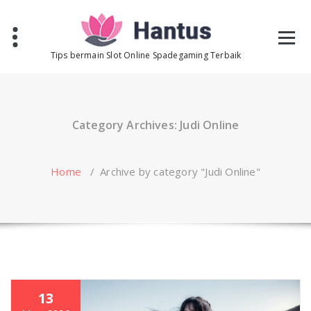
Skip
to
content
Tips bermain Slot Online Spadegaming Terbaik
Category Archives: Judi Online
Home
/
Archive by category "Judi Online"
13