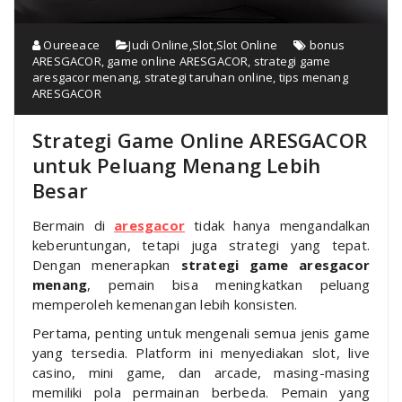
Oureeace
Judi Online
,
Slot
,
Slot Online
bonus
ARESGACOR
,
game online ARESGACOR
,
strategi game
aresgacor menang
,
strategi taruhan online
,
tips menang
ARESGACOR
Strategi Game Online ARESGACOR
untuk Peluang Menang Lebih
Besar
Bermain di
aresgacor
tidak hanya mengandalkan
keberuntungan, tetapi juga strategi yang tepat.
Dengan menerapkan
strategi game aresgacor
menang
, pemain bisa meningkatkan peluang
memperoleh kemenangan lebih konsisten.
Pertama, penting untuk mengenali semua jenis game
yang tersedia. Platform ini menyediakan slot, live
casino, mini game, dan arcade, masing-masing
memiliki pola permainan berbeda. Pemain yang