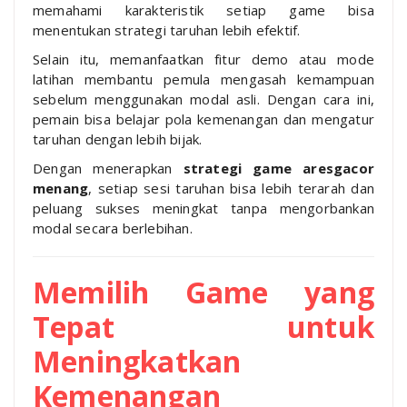
memahami karakteristik setiap game bisa
menentukan strategi taruhan lebih efektif.
Selain itu, memanfaatkan fitur demo atau mode
latihan membantu pemula mengasah kemampuan
sebelum menggunakan modal asli. Dengan cara ini,
pemain bisa belajar pola kemenangan dan mengatur
taruhan dengan lebih bijak.
Dengan menerapkan
strategi game aresgacor
menang
, setiap sesi taruhan bisa lebih terarah dan
peluang sukses meningkat tanpa mengorbankan
modal secara berlebihan.
Memilih Game yang
Tepat untuk
Meningkatkan
Kemenangan