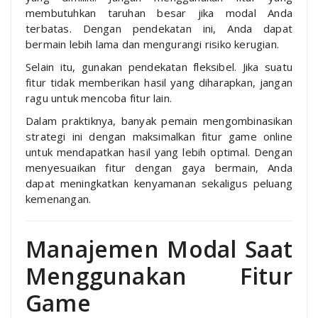
membutuhkan taruhan besar jika modal Anda
terbatas. Dengan pendekatan ini, Anda dapat
bermain lebih lama dan mengurangi risiko kerugian.
Selain itu, gunakan pendekatan fleksibel. Jika suatu
fitur tidak memberikan hasil yang diharapkan, jangan
ragu untuk mencoba fitur lain.
Dalam praktiknya, banyak pemain mengombinasikan
strategi ini dengan maksimalkan fitur game online
untuk mendapatkan hasil yang lebih optimal. Dengan
menyesuaikan fitur dengan gaya bermain, Anda
dapat meningkatkan kenyamanan sekaligus peluang
kemenangan.
Manajemen Modal Saat
Menggunakan Fitur
Game