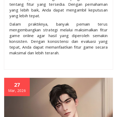
tentang fitur yang tersedia. Dengan pemahaman
yang lebih baik, Anda dapat mengambil keputusan
yang lebih tepat.
Dalam praktiknya, banyak pemain terus
mengembangkan strategi melalui maksimalkan fitur
game online agar hasil yang diperoleh semakin
konsisten. Dengan konsistensi dan evaluasi yang
tepat, Anda dapat memanfaatkan fitur game secara
maksimal dan lebih terarah.
27
Mar, 2026