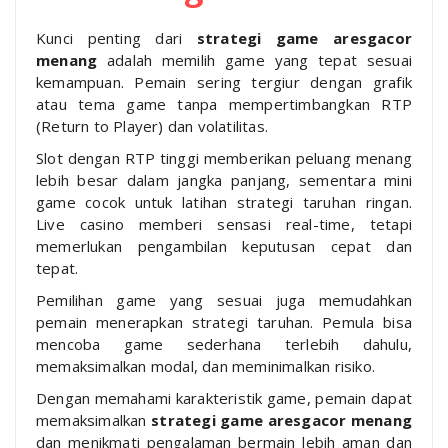
Kunci penting dari
strategi game aresgacor
menang
adalah memilih game yang tepat sesuai
kemampuan. Pemain sering tergiur dengan grafik
atau tema game tanpa mempertimbangkan RTP
(Return to Player) dan volatilitas.
Slot dengan RTP tinggi memberikan peluang menang
lebih besar dalam jangka panjang, sementara mini
game cocok untuk latihan strategi taruhan ringan.
Live casino memberi sensasi real-time, tetapi
memerlukan pengambilan keputusan cepat dan
tepat.
Pemilihan game yang sesuai juga memudahkan
pemain menerapkan strategi taruhan. Pemula bisa
mencoba game sederhana terlebih dahulu,
memaksimalkan modal, dan meminimalkan risiko.
Dengan memahami karakteristik game, pemain dapat
memaksimalkan
strategi game aresgacor menang
dan menikmati pengalaman bermain lebih aman dan