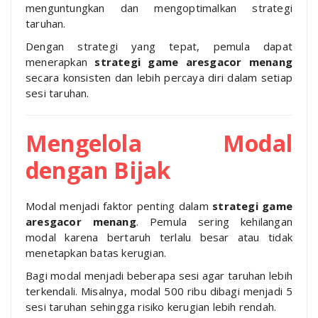
menguntungkan dan mengoptimalkan strategi
taruhan.
Dengan strategi yang tepat, pemula dapat
menerapkan
strategi game aresgacor menang
secara konsisten dan lebih percaya diri dalam setiap
sesi taruhan.
Mengelola Modal
dengan Bijak
Modal menjadi faktor penting dalam
strategi game
aresgacor menang
. Pemula sering kehilangan
modal karena bertaruh terlalu besar atau tidak
menetapkan batas kerugian.
Bagi modal menjadi beberapa sesi agar taruhan lebih
terkendali. Misalnya, modal 500 ribu dibagi menjadi 5
sesi taruhan sehingga risiko kerugian lebih rendah.