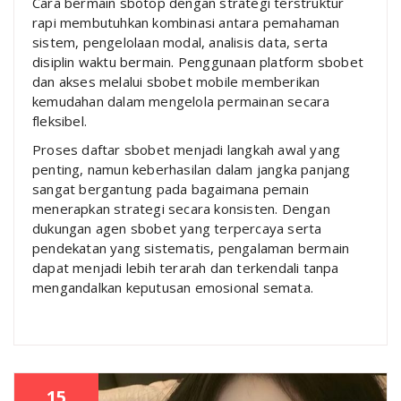
Cara bermain sbotop dengan strategi terstruktur
rapi membutuhkan kombinasi antara pemahaman
sistem, pengelolaan modal, analisis data, serta
disiplin waktu bermain. Penggunaan platform sbobet
dan akses melalui sbobet mobile memberikan
kemudahan dalam mengelola permainan secara
fleksibel.
Proses daftar sbobet menjadi langkah awal yang
penting, namun keberhasilan dalam jangka panjang
sangat bergantung pada bagaimana pemain
menerapkan strategi secara konsisten. Dengan
dukungan agen sbobet yang terpercaya serta
pendekatan yang sistematis, pengalaman bermain
dapat menjadi lebih terarah dan terkendali tanpa
mengandalkan keputusan emosional semata.
15