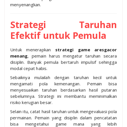
menyenangkan.
Strategi Taruhan
Efektif untuk Pemula
Untuk menerapkan
strategi game aresgacor
menang
, pemain harus mengatur taruhan secara
disiplin. Banyak pemula bertaruh impulsif sehingga
modal cepat habis.
Sebaiknya mulailah dengan taruhan kecil untuk
mengamati pola kemenangan. Pemain bisa
menyesuaikan taruhan berdasarkan hasil putaran
sebelumnya. Strategi ini membantu meminimalkan
risiko kerugian besar.
Selain itu, catat hasil taruhan untuk mengevaluasi pola
permainan. Pemain yang disiplin dalam pencatatan
bisa mengetahui game mana yang lebih