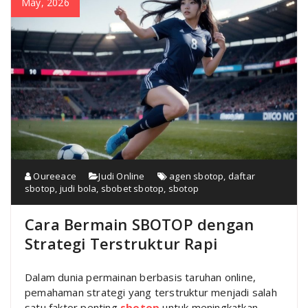
May, 2026
Oureeace
Judi Online
agen sbotop
,
daftar
sbotop
,
judi bola
,
sbobet sbotop
,
sbotop
Cara Bermain SBOTOP dengan
Strategi Terstruktur Rapi
Dalam dunia permainan berbasis taruhan online,
pemahaman strategi yang terstruktur menjadi salah
satu faktor penting
sbotop
untuk meningkatkan