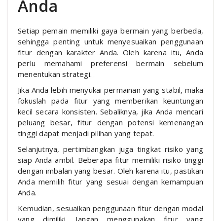
Anda
Setiap pemain memiliki gaya bermain yang berbeda,
sehingga penting untuk menyesuaikan penggunaan
fitur dengan karakter Anda. Oleh karena itu, Anda
perlu memahami preferensi bermain sebelum
menentukan strategi.
Jika Anda lebih menyukai permainan yang stabil, maka
fokuslah pada fitur yang memberikan keuntungan
kecil secara konsisten. Sebaliknya, jika Anda mencari
peluang besar, fitur dengan potensi kemenangan
tinggi dapat menjadi pilihan yang tepat.
Selanjutnya, pertimbangkan juga tingkat risiko yang
siap Anda ambil. Beberapa fitur memiliki risiko tinggi
dengan imbalan yang besar. Oleh karena itu, pastikan
Anda memilih fitur yang sesuai dengan kemampuan
Anda.
Kemudian, sesuaikan penggunaan fitur dengan modal
yang dimiliki. Jangan menggunakan fitur yang