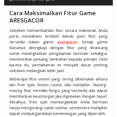
Cara Maksimalkan Fitur Game
ARESGACOR
Sebelum memanfaatkan fitur secara maksimal, Anda
perlu memahami terlebih dahulu jenis fitur yang
tersedia dalam game
aresgacor
. Setiap game
biasanya dilengkapi dengan fitur yang dirancang
untuk meningkatkan pengalaman bermain sekaligus
memberikan peluang tambahan kepada pemain. Oleh
karena itu, pemahaman ini menjadi dasar penting
sebelum melangkah lebih jauh.
Beberapa fitur umum yang sering ditemukan antara
lain free spin, bonus round, dan multiplier. Masing-
masing fitur memiliki fungsi yang berbeda dan dapat
memberikan keuntungan jika digunakan dengan tepat.
Misalnya, free spin memungkinkan Anda bermain
tanpa mengurangi saldo utama, sementara multiplier
dapat melipatgandakan kemenangan yang diperoleh.