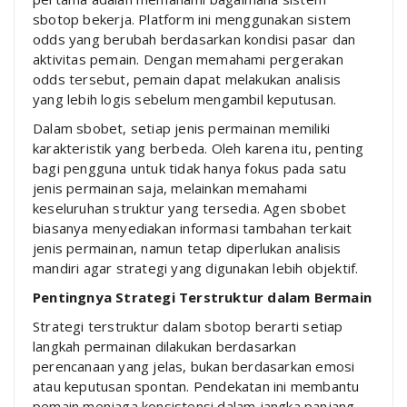
sbotop bekerja. Platform ini menggunakan sistem
odds yang berubah berdasarkan kondisi pasar dan
aktivitas pemain. Dengan memahami pergerakan
odds tersebut, pemain dapat melakukan analisis
yang lebih logis sebelum mengambil keputusan.
Dalam sbobet, setiap jenis permainan memiliki
karakteristik yang berbeda. Oleh karena itu, penting
bagi pengguna untuk tidak hanya fokus pada satu
jenis permainan saja, melainkan memahami
keseluruhan struktur yang tersedia. Agen sbobet
biasanya menyediakan informasi tambahan terkait
jenis permainan, namun tetap diperlukan analisis
mandiri agar strategi yang digunakan lebih objektif.
Pentingnya Strategi Terstruktur dalam Bermain
Strategi terstruktur dalam sbotop berarti setiap
langkah permainan dilakukan berdasarkan
perencanaan yang jelas, bukan berdasarkan emosi
atau keputusan spontan. Pendekatan ini membantu
pemain menjaga konsistensi dalam jangka panjang.