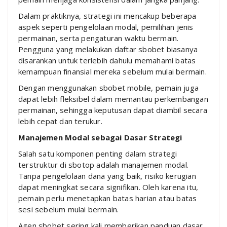
Dalam praktiknya, strategi ini mencakup beberapa
aspek seperti pengelolaan modal, pemilihan jenis
permainan, serta pengaturan waktu bermain.
Pengguna yang melakukan daftar sbobet biasanya
disarankan untuk terlebih dahulu memahami batas
kemampuan finansial mereka sebelum mulai bermain.
Dengan menggunakan sbobet mobile, pemain juga
dapat lebih fleksibel dalam memantau perkembangan
permainan, sehingga keputusan dapat diambil secara
lebih cepat dan terukur.
Manajemen Modal sebagai Dasar Strategi
Salah satu komponen penting dalam strategi
terstruktur di sbotop adalah manajemen modal.
Tanpa pengelolaan dana yang baik, risiko kerugian
dapat meningkat secara signifikan. Oleh karena itu,
pemain perlu menetapkan batas harian atau batas
sesi sebelum mulai bermain.
Agen sbobet sering kali memberikan panduan dasar