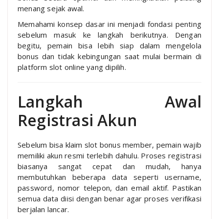
menang sejak awal.
Memahami konsep dasar ini menjadi fondasi penting
sebelum masuk ke langkah berikutnya. Dengan
begitu, pemain bisa lebih siap dalam mengelola
bonus dan tidak kebingungan saat mulai bermain di
platform slot online yang dipilih.
Langkah Awal
Registrasi Akun
Sebelum bisa klaim slot bonus member, pemain wajib
memiliki akun resmi terlebih dahulu. Proses registrasi
biasanya sangat cepat dan mudah, hanya
membutuhkan beberapa data seperti username,
password, nomor telepon, dan email aktif. Pastikan
semua data diisi dengan benar agar proses verifikasi
berjalan lancar.