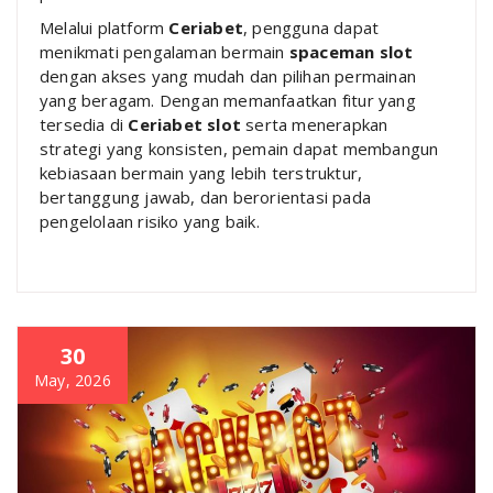
Melalui platform
Ceriabet
, pengguna dapat
menikmati pengalaman bermain
spaceman slot
dengan akses yang mudah dan pilihan permainan
yang beragam. Dengan memanfaatkan fitur yang
tersedia di
Ceriabet slot
serta menerapkan
strategi yang konsisten, pemain dapat membangun
kebiasaan bermain yang lebih terstruktur,
bertanggung jawab, dan berorientasi pada
pengelolaan risiko yang baik.
30
May, 2026