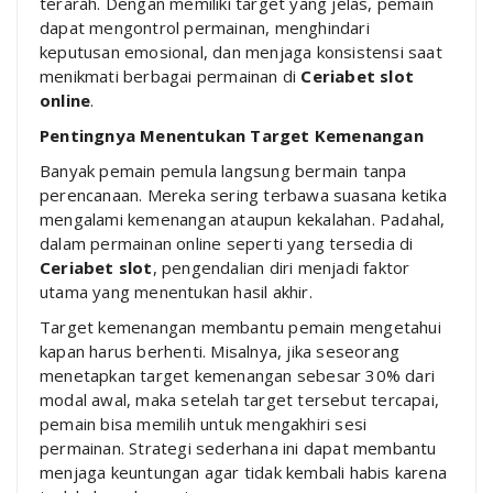
terarah. Dengan memiliki target yang jelas, pemain
dapat mengontrol permainan, menghindari
keputusan emosional, dan menjaga konsistensi saat
menikmati berbagai permainan di
Ceriabet slot
online
.
Pentingnya Menentukan Target Kemenangan
Banyak pemain pemula langsung bermain tanpa
perencanaan. Mereka sering terbawa suasana ketika
mengalami kemenangan ataupun kekalahan. Padahal,
dalam permainan online seperti yang tersedia di
Ceriabet slot
, pengendalian diri menjadi faktor
utama yang menentukan hasil akhir.
Target kemenangan membantu pemain mengetahui
kapan harus berhenti. Misalnya, jika seseorang
menetapkan target kemenangan sebesar 30% dari
modal awal, maka setelah target tersebut tercapai,
pemain bisa memilih untuk mengakhiri sesi
permainan. Strategi sederhana ini dapat membantu
menjaga keuntungan agar tidak kembali habis karena