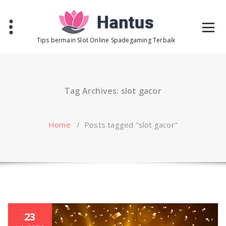
Skip
to
content
Tips bermain Slot Online Spadegaming Terbaik
Tag Archives: slot gacor
Home
/
Posts tagged "slot gacor"
23