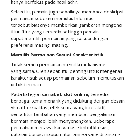
hanya berfokus pada hasil akhir.
Selain itu, pemain juga sebaiknya membaca deskripsi
permainan sebelum memulai. Informasi
tersebut biasanya memberikan gambaran mengenai
fitur-fitur yang tersedia sehingga pemain
dapat memilih permainan yang sesuai dengan
preferensi masing-masing.
Memilih Permainan Sesuai Karakteristik
Tidak semua permainan memiliki mekanisme
yang sama. Oleh sebab itu, penting untuk mengenali
karakteristik setiap permainan sebelum memutuskan
untuk bermain.
Pada kategori
ceriabet slot online
, tersedia
berbagai tema menarik yang didukung dengan desain
visual berkualitas, efek suara yang interaktif,
serta fitur tambahan yang membuat pengalaman
bermain menjadi lebih menyenangkan. Beberapa
permainan menawarkan variasi simbol khusus,
putaran bonus, maupun fitur lainnya yang dirancang