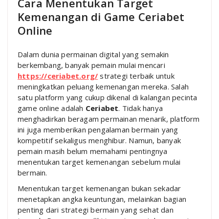
Cara Menentukan Target
Kemenangan di Game Ceriabet
Online
Dalam dunia permainan digital yang semakin
berkembang, banyak pemain mulai mencari
https://ceriabet.org/
strategi terbaik untuk
meningkatkan peluang kemenangan mereka. Salah
satu platform yang cukup dikenal di kalangan pecinta
game online adalah
Ceriabet
. Tidak hanya
menghadirkan beragam permainan menarik, platform
ini juga memberikan pengalaman bermain yang
kompetitif sekaligus menghibur. Namun, banyak
pemain masih belum memahami pentingnya
menentukan target kemenangan sebelum mulai
bermain.
Menentukan target kemenangan bukan sekadar
menetapkan angka keuntungan, melainkan bagian
penting dari strategi bermain yang sehat dan