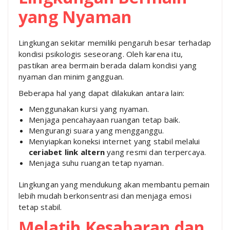
yang Nyaman
Lingkungan sekitar memiliki pengaruh besar terhadap
kondisi psikologis seseorang. Oleh karena itu,
pastikan area bermain berada dalam kondisi yang
nyaman dan minim gangguan.
Beberapa hal yang dapat dilakukan antara lain:
Menggunakan kursi yang nyaman.
Menjaga pencahayaan ruangan tetap baik.
Mengurangi suara yang mengganggu.
Menyiapkan koneksi internet yang stabil melalui
ceriabet link altern
yang resmi dan terpercaya.
Menjaga suhu ruangan tetap nyaman.
Lingkungan yang mendukung akan membantu pemain
lebih mudah berkonsentrasi dan menjaga emosi
tetap stabil.
Melatih Kesabaran dan