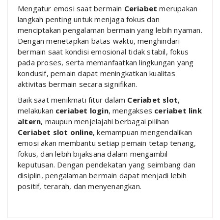
Mengatur emosi saat bermain
Ceriabet
merupakan
langkah penting untuk menjaga fokus dan
menciptakan pengalaman bermain yang lebih nyaman.
Dengan menetapkan batas waktu, menghindari
bermain saat kondisi emosional tidak stabil, fokus
pada proses, serta memanfaatkan lingkungan yang
kondusif, pemain dapat meningkatkan kualitas
aktivitas bermain secara signifikan.
Baik saat menikmati fitur dalam
Ceriabet slot
,
melakukan
ceriabet login
, mengakses
ceriabet link
altern
, maupun menjelajahi berbagai pilihan
Ceriabet slot online
, kemampuan mengendalikan
emosi akan membantu setiap pemain tetap tenang,
fokus, dan lebih bijaksana dalam mengambil
keputusan. Dengan pendekatan yang seimbang dan
disiplin, pengalaman bermain dapat menjadi lebih
positif, terarah, dan menyenangkan.