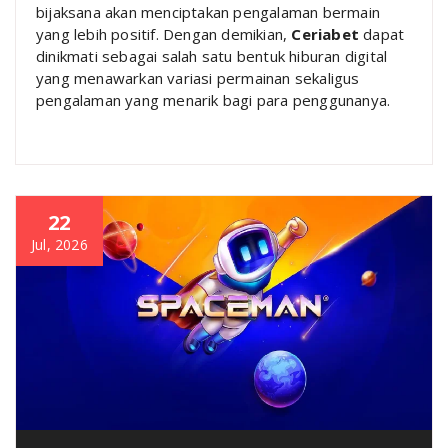
bijaksana akan menciptakan pengalaman bermain
yang lebih positif. Dengan demikian,
Ceriabet
dapat
dinikmati sebagai salah satu bentuk hiburan digital
yang menawarkan variasi permainan sekaligus
pengalaman yang menarik bagi para penggunanya.
22
Jul, 2026