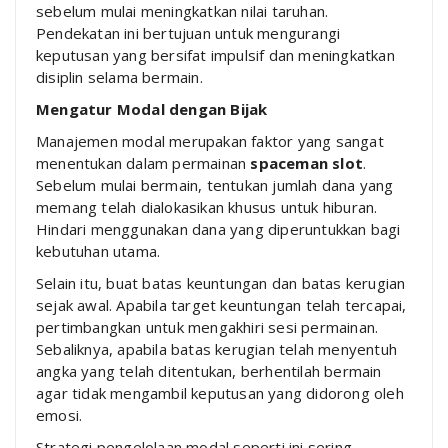
sebelum mulai meningkatkan nilai taruhan.
Pendekatan ini bertujuan untuk mengurangi
keputusan yang bersifat impulsif dan meningkatkan
disiplin selama bermain.
Mengatur Modal dengan Bijak
Manajemen modal merupakan faktor yang sangat
menentukan dalam permainan
spaceman slot
.
Sebelum mulai bermain, tentukan jumlah dana yang
memang telah dialokasikan khusus untuk hiburan.
Hindari menggunakan dana yang diperuntukkan bagi
kebutuhan utama.
Selain itu, buat batas keuntungan dan batas kerugian
sejak awal. Apabila target keuntungan telah tercapai,
pertimbangkan untuk mengakhiri sesi permainan.
Sebaliknya, apabila batas kerugian telah menyentuh
angka yang telah ditentukan, berhentilah bermain
agar tidak mengambil keputusan yang didorong oleh
emosi.
Strategi pengelolaan modal seperti ini sering