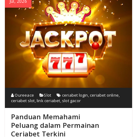
Jul, 2026
Oureeace
Slot
ceriabet login
,
ceriabet online
,
ceriabet slot
,
link ceriabet
,
slot gacor
Panduan Memahami
Peluang dalam Permainan
Ceriabet Terkini