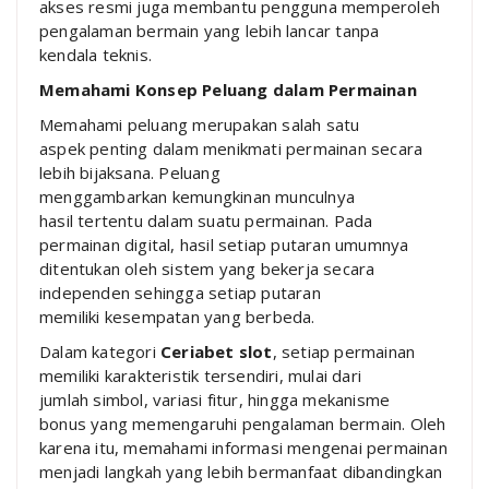
akses resmi juga membantu pengguna memperoleh
pengalaman bermain yang lebih lancar tanpa
kendala teknis.
Memahami Konsep Peluang dalam Permainan
Memahami peluang merupakan salah satu
aspek penting dalam menikmati permainan secara
lebih bijaksana. Peluang
menggambarkan kemungkinan munculnya
hasil tertentu dalam suatu permainan. Pada
permainan digital, hasil setiap putaran umumnya
ditentukan oleh sistem yang bekerja secara
independen sehingga setiap putaran
memiliki kesempatan yang berbeda.
Dalam kategori
Ceriabet slot
, setiap permainan
memiliki karakteristik tersendiri, mulai dari
jumlah simbol, variasi fitur, hingga mekanisme
bonus yang memengaruhi pengalaman bermain. Oleh
karena itu, memahami informasi mengenai permainan
menjadi langkah yang lebih bermanfaat dibandingkan