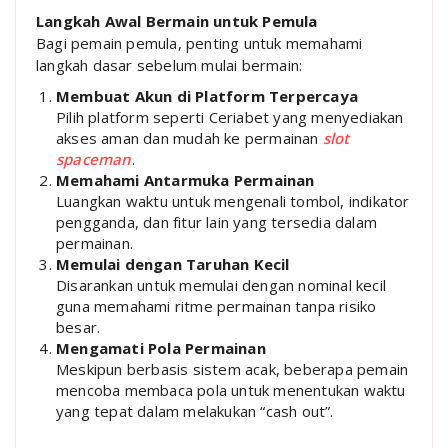
Langkah Awal Bermain untuk Pemula
Bagi pemain pemula, penting untuk memahami
langkah dasar sebelum mulai bermain:
Membuat Akun di Platform Terpercaya
Pilih platform seperti Ceriabet yang menyediakan
akses aman dan mudah ke permainan
slot
spaceman
.
Memahami Antarmuka Permainan
Luangkan waktu untuk mengenali tombol, indikator
pengganda, dan fitur lain yang tersedia dalam
permainan.
Memulai dengan Taruhan Kecil
Disarankan untuk memulai dengan nominal kecil
guna memahami ritme permainan tanpa risiko
besar.
Mengamati Pola Permainan
Meskipun berbasis sistem acak, beberapa pemain
mencoba membaca pola untuk menentukan waktu
yang tepat dalam melakukan “cash out”.