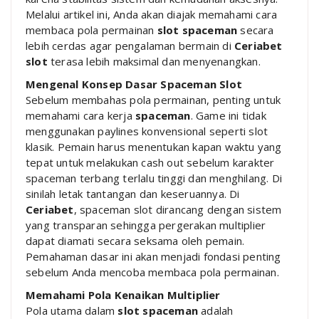
Melalui artikel ini, Anda akan diajak memahami cara
membaca pola permainan
slot spaceman
secara
lebih cerdas agar pengalaman bermain di
Ceriabet
slot
terasa lebih maksimal dan menyenangkan.
Mengenal Konsep Dasar Spaceman Slot
Sebelum membahas pola permainan, penting untuk
memahami cara kerja
spaceman
. Game ini tidak
menggunakan paylines konvensional seperti slot
klasik. Pemain harus menentukan kapan waktu yang
tepat untuk melakukan cash out sebelum karakter
spaceman terbang terlalu tinggi dan menghilang. Di
sinilah letak tantangan dan keseruannya. Di
Ceriabet
, spaceman slot dirancang dengan sistem
yang transparan sehingga pergerakan multiplier
dapat diamati secara seksama oleh pemain.
Pemahaman dasar ini akan menjadi fondasi penting
sebelum Anda mencoba membaca pola permainan.
Memahami Pola Kenaikan Multiplier
Pola utama dalam
slot spaceman
adalah