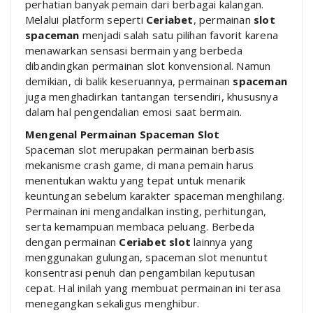
perhatian banyak pemain dari berbagai kalangan.
Melalui platform seperti
Ceriabet
, permainan
slot
spaceman
menjadi salah satu pilihan favorit karena
menawarkan sensasi bermain yang berbeda
dibandingkan permainan slot konvensional. Namun
demikian, di balik keseruannya, permainan
spaceman
juga menghadirkan tantangan tersendiri, khususnya
dalam hal pengendalian emosi saat bermain.
Mengenal Permainan Spaceman Slot
Spaceman slot merupakan permainan berbasis
mekanisme crash game, di mana pemain harus
menentukan waktu yang tepat untuk menarik
keuntungan sebelum karakter spaceman menghilang.
Permainan ini mengandalkan insting, perhitungan,
serta kemampuan membaca peluang. Berbeda
dengan permainan
Ceriabet slot
lainnya yang
menggunakan gulungan, spaceman slot menuntut
konsentrasi penuh dan pengambilan keputusan
cepat. Hal inilah yang membuat permainan ini terasa
menegangkan sekaligus menghibur.