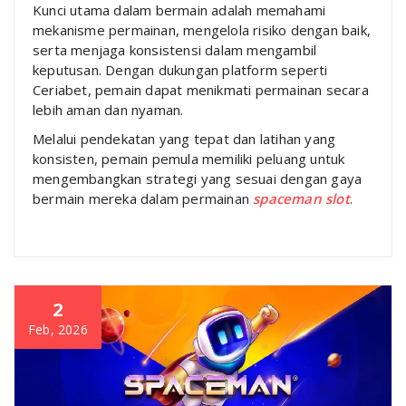
Kunci utama dalam bermain adalah memahami
mekanisme permainan, mengelola risiko dengan baik,
serta menjaga konsistensi dalam mengambil
keputusan. Dengan dukungan platform seperti
Ceriabet, pemain dapat menikmati permainan secara
lebih aman dan nyaman.
Melalui pendekatan yang tepat dan latihan yang
konsisten, pemain pemula memiliki peluang untuk
mengembangkan strategi yang sesuai dengan gaya
bermain mereka dalam permainan
spaceman slot
.
2
Feb, 2026