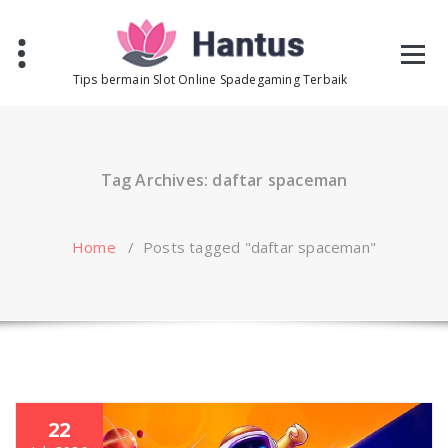
Skip
to
content
Tips bermain Slot Online Spadegaming Terbaik
Tag Archives: daftar spaceman
Home
/
Posts tagged "daftar spaceman"
22