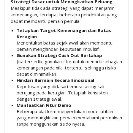
Strategi Dasar untuk Meningkatkan Peluang
Meskipun tidak ada strategi yang dapat menjamin
kemenangan, terdapat beberapa pendekatan yang
dapat membantu pemain pemula:
Tetapkan Target Kemenangan dan Batas
Kerugian
Menentukan batas sejak awal akan membantu
pemain menghindari keputusan impulsif.
Gunakan Strategi Cash Out Bertahap
Jika tersedia, gunakan fitur untuk menarik sebagian
kemenangan pada nilai tertentu, sehingga risiko
dapat diminimalkan.
Hindari Bermain Secara Emosional
Keputusan yang didasari emosi sering kali
berujung pada kerugian. Tetaplah konsisten
dengan strategi awal.
Manfaatkan Fitur Demo
Beberapa platform menyediakan mode latihan
yang memungkinkan pemain memahami permainan
tanpa menggunakan saldo nyata.