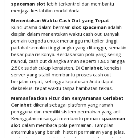
spaceman slot
lebih terkontrol dan membantu
menjaga kestabilan modal Anda.
Menentukan Waktu Cash Out yang Tepat
Kunci utama dalam bermain
slot spaceman
adalah
disiplin dalam menentukan waktu cash out. Banyak
pemain tergoda untuk menunggu multiplier tinggi,
padahal semakin tinggi angka yang ditunggu, semakin
besar pula risikonya. Berdasarkan pola yang sering
muncul, cash out di angka aman seperti 1.80x hingga
2.50x sudah cukup konsisten. Di
Ceriabet
, koneksi
server yang stabil membantu proses cash out
berjalan cepat, sehingga keputusan Anda dapat
dieksekusi tepat waktu tanpa hambatan teknis.
Memanfaatkan Fitur dan Kenyamanan Ceriabet
Ceriabet
dikenal sebagai platform yang ramah
pengguna dan memiliki sistem permainan yang adil.
Keunggulan ini sangat membantu pemain
spaceman
slot
dalam membaca pola permainan. Tampilan
antarmuka yang bersih, histori permainan yang jelas,