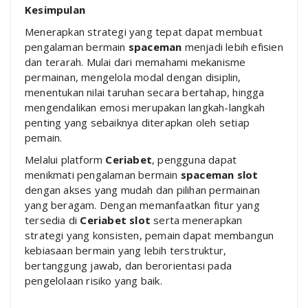
Kesimpulan
Menerapkan strategi yang tepat dapat membuat
pengalaman bermain
spaceman
menjadi lebih efisien
dan terarah. Mulai dari memahami mekanisme
permainan, mengelola modal dengan disiplin,
menentukan nilai taruhan secara bertahap, hingga
mengendalikan emosi merupakan langkah-langkah
penting yang sebaiknya diterapkan oleh setiap
pemain.
Melalui platform
Ceriabet
, pengguna dapat
menikmati pengalaman bermain
spaceman slot
dengan akses yang mudah dan pilihan permainan
yang beragam. Dengan memanfaatkan fitur yang
tersedia di
Ceriabet slot
serta menerapkan
strategi yang konsisten, pemain dapat membangun
kebiasaan bermain yang lebih terstruktur,
bertanggung jawab, dan berorientasi pada
pengelolaan risiko yang baik.