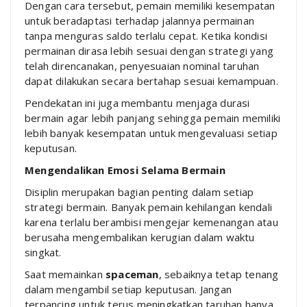
Dengan cara tersebut, pemain memiliki kesempatan
untuk beradaptasi terhadap jalannya permainan
tanpa menguras saldo terlalu cepat. Ketika kondisi
permainan dirasa lebih sesuai dengan strategi yang
telah direncanakan, penyesuaian nominal taruhan
dapat dilakukan secara bertahap sesuai kemampuan.
Pendekatan ini juga membantu menjaga durasi
bermain agar lebih panjang sehingga pemain memiliki
lebih banyak kesempatan untuk mengevaluasi setiap
keputusan.
Mengendalikan Emosi Selama Bermain
Disiplin merupakan bagian penting dalam setiap
strategi bermain. Banyak pemain kehilangan kendali
karena terlalu berambisi mengejar kemenangan atau
berusaha mengembalikan kerugian dalam waktu
singkat.
Saat memainkan
spaceman
, sebaiknya tetap tenang
dalam mengambil setiap keputusan. Jangan
terpancing untuk terus meningkatkan taruhan hanya