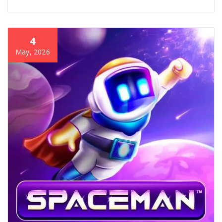
4
May, 2026