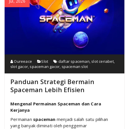
Jul, 2026
Oureeace
Slot
daftar spaceman
,
slot ceriabet
,
slot gacor
,
spaceman gacor
,
spaceman slot
Panduan Strategi Bermain
Spaceman Lebih Efisien
Mengenal Permainan Spaceman dan Cara
Kerjanya
Permainan
spaceman
menjadi salah satu pilihan
yang banyak diminati oleh penggemar