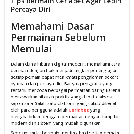
Tips Bermain Ceriabet Agar Lebih
Percaya Diri
Memahami Dasar
Permainan Sebelum
Memulai
Dalam dunia hiburan digital modern, memahami cara
bermain dengan baik menjadi langkah penting agar
setiap pemain dapat menikmati pengalaman secara
nyaman dan percaya diri. Banyak pengguna yang
tertarik mencoba berbagai permainan daring karena
menawarkan hiburan praktis yang dapat diakses
kapan saja. Salah satu platform yang cukup dikenal
oleh para pengguna adalah
Ceriabet
yang
menghadirkan beragam permainan dengan tampilan
modern dan sistem yang mudah digunakan.
Sebelum mulai bermain, penting bagi setiap pemain