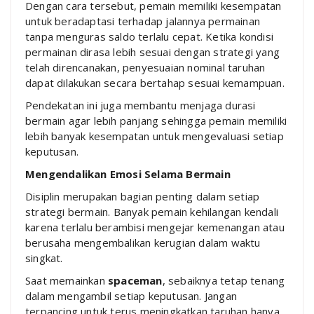
Dengan cara tersebut, pemain memiliki kesempatan
untuk beradaptasi terhadap jalannya permainan
tanpa menguras saldo terlalu cepat. Ketika kondisi
permainan dirasa lebih sesuai dengan strategi yang
telah direncanakan, penyesuaian nominal taruhan
dapat dilakukan secara bertahap sesuai kemampuan.
Pendekatan ini juga membantu menjaga durasi
bermain agar lebih panjang sehingga pemain memiliki
lebih banyak kesempatan untuk mengevaluasi setiap
keputusan.
Mengendalikan Emosi Selama Bermain
Disiplin merupakan bagian penting dalam setiap
strategi bermain. Banyak pemain kehilangan kendali
karena terlalu berambisi mengejar kemenangan atau
berusaha mengembalikan kerugian dalam waktu
singkat.
Saat memainkan
spaceman
, sebaiknya tetap tenang
dalam mengambil setiap keputusan. Jangan
terpancing untuk terus meningkatkan taruhan hanya