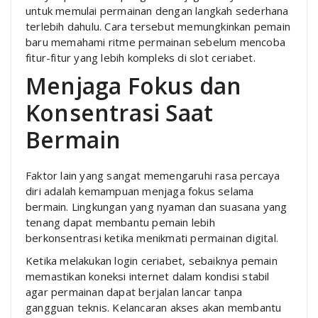
untuk memulai permainan dengan langkah sederhana
terlebih dahulu. Cara tersebut memungkinkan pemain
baru memahami ritme permainan sebelum mencoba
fitur-fitur yang lebih kompleks di slot ceriabet.
Menjaga Fokus dan
Konsentrasi Saat
Bermain
Faktor lain yang sangat memengaruhi rasa percaya
diri adalah kemampuan menjaga fokus selama
bermain. Lingkungan yang nyaman dan suasana yang
tenang dapat membantu pemain lebih
berkonsentrasi ketika menikmati permainan digital.
Ketika melakukan login ceriabet, sebaiknya pemain
memastikan koneksi internet dalam kondisi stabil
agar permainan dapat berjalan lancar tanpa
gangguan teknis. Kelancaran akses akan membantu