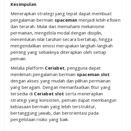
Kesimpulan
Menerapkan strategi yang tepat dapat membuat
pengalaman bermain
spaceman
menjadi lebih efisien
dan terarah. Mulai dari memahami mekanisme
permainan, mengelola modal dengan disiplin,
menentukan nilai taruhan secara bertahap, hingga
mengendalikan emosi merupakan langkah-langkah
penting yang sebaiknya diterapkan oleh setiap
pemain.
Melalui platform
Ceriabet
, pengguna dapat
menikmati pengalaman bermain
spaceman slot
dengan akses yang mudah dan pilihan permainan
yang beragam. Dengan memanfaatkan fitur yang
tersedia di
Ceriabet slot
serta menerapkan
strategi yang konsisten, pemain dapat membangun
kebiasaan bermain yang lebih terstruktur,
bertanggung jawab, dan berorientasi pada
pengelolaan risiko yang baik.