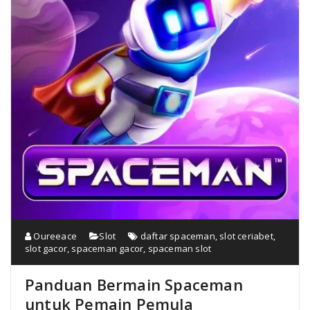
Oureeace
Slot
daftar spaceman
,
slot ceriabet
,
slot gacor
,
spaceman gacor
,
spaceman slot
Panduan Bermain Spaceman
untuk Pemain Pemula