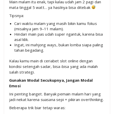
Main malam itu enak, tapi kalau udah jam 2 pagi dan
mata tinggal 5 watt… ya hasilnya bisa ditebak
Tipsnya:
Cari waktu malam yang masih bikin kamu fokus
(misalnya jam 9–11 malam).
Hindari main pas udah super ngantuk, karena bisa
asal klik.
Ingat, ini mahjong ways, bukan lomba siapa paling
tahan begadang.
Kalau kamu main di ceriabet slot online dengan
kondisi setengah sadar, bisa-bisa yang ada malah
salah strategi.
Gunakan Modal Secukupnya, Jangan Modal
Emosi
Ini penting banget. Banyak pemain malam hari yang
jadi nekat karena suasana sepi + pikiran overthinking.
Beberapa trik biar tetap waras: