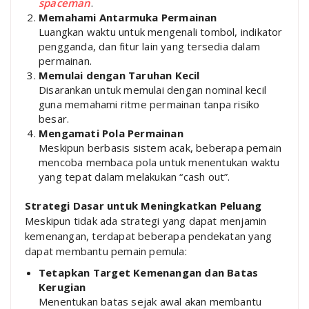
spaceman
.
Memahami Antarmuka Permainan
Luangkan waktu untuk mengenali tombol, indikator
pengganda, dan fitur lain yang tersedia dalam
permainan.
Memulai dengan Taruhan Kecil
Disarankan untuk memulai dengan nominal kecil
guna memahami ritme permainan tanpa risiko
besar.
Mengamati Pola Permainan
Meskipun berbasis sistem acak, beberapa pemain
mencoba membaca pola untuk menentukan waktu
yang tepat dalam melakukan “cash out”.
Strategi Dasar untuk Meningkatkan Peluang
Meskipun tidak ada strategi yang dapat menjamin
kemenangan, terdapat beberapa pendekatan yang
dapat membantu pemain pemula:
Tetapkan Target Kemenangan dan Batas
Kerugian
Menentukan batas sejak awal akan membantu