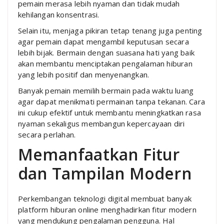
pemain merasa lebih nyaman dan tidak mudah
kehilangan konsentrasi.
Selain itu, menjaga pikiran tetap tenang juga penting
agar pemain dapat mengambil keputusan secara
lebih bijak. Bermain dengan suasana hati yang baik
akan membantu menciptakan pengalaman hiburan
yang lebih positif dan menyenangkan.
Banyak pemain memilih bermain pada waktu luang
agar dapat menikmati permainan tanpa tekanan. Cara
ini cukup efektif untuk membantu meningkatkan rasa
nyaman sekaligus membangun kepercayaan diri
secara perlahan.
Memanfaatkan Fitur
dan Tampilan Modern
Perkembangan teknologi digital membuat banyak
platform hiburan online menghadirkan fitur modern
yang mendukung pengalaman pengguna. Hal