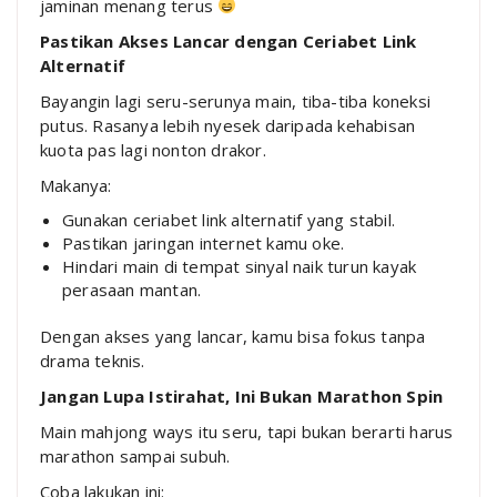
jaminan menang terus
Pastikan Akses Lancar dengan Ceriabet Link
Alternatif
Bayangin lagi seru-serunya main, tiba-tiba koneksi
putus. Rasanya lebih nyesek daripada kehabisan
kuota pas lagi nonton drakor.
Makanya:
Gunakan ceriabet link alternatif yang stabil.
Pastikan jaringan internet kamu oke.
Hindari main di tempat sinyal naik turun kayak
perasaan mantan.
Dengan akses yang lancar, kamu bisa fokus tanpa
drama teknis.
Jangan Lupa Istirahat, Ini Bukan Marathon Spin
Main mahjong ways itu seru, tapi bukan berarti harus
marathon sampai subuh.
Coba lakukan ini: