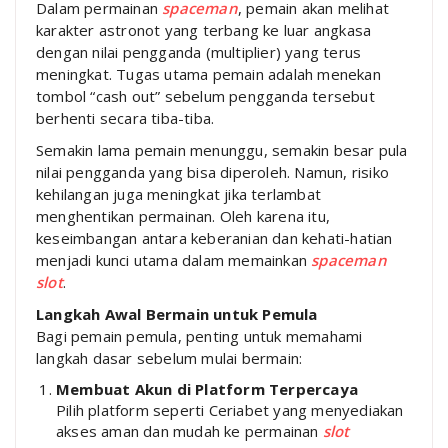
Dalam permainan
spaceman
, pemain akan melihat
karakter astronot yang terbang ke luar angkasa
dengan nilai pengganda (multiplier) yang terus
meningkat. Tugas utama pemain adalah menekan
tombol “cash out” sebelum pengganda tersebut
berhenti secara tiba-tiba.
Semakin lama pemain menunggu, semakin besar pula
nilai pengganda yang bisa diperoleh. Namun, risiko
kehilangan juga meningkat jika terlambat
menghentikan permainan. Oleh karena itu,
keseimbangan antara keberanian dan kehati-hatian
menjadi kunci utama dalam memainkan
spaceman
slot
.
Langkah Awal Bermain untuk Pemula
Bagi pemain pemula, penting untuk memahami
langkah dasar sebelum mulai bermain:
Membuat Akun di Platform Terpercaya
Pilih platform seperti Ceriabet yang menyediakan
akses aman dan mudah ke permainan
slot