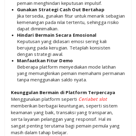
pemain menghindari keputusan impulsif.
Gunakan Strategi Cash Out Bertahap
Jika tersedia, gunakan fitur untuk menarik sebagian
kemenangan pada nilai tertentu, sehingga risiko
dapat diminimalkan.
Hindari Bermain Secara Emosional
Keputusan yang didasari emosi sering kali
berujung pada kerugian. Tetaplah konsisten
dengan strategi awal.
Manfaatkan Fitur Demo
Beberapa platform menyediakan mode latihan
yang memungkinkan pemain memahami permainan
tanpa menggunakan saldo nyata.
Keunggulan Bermain di Platform Terpercaya
Menggunakan platform seperti
Ceriabet slot
memberikan berbagai keuntungan, seperti sistem
keamanan yang baik, transaksi yang transparan,
serta layanan pelanggan yang responsif. Hal ini
sangat penting terutama bagi pemain pemula yang
masih dalam tahap belajar.