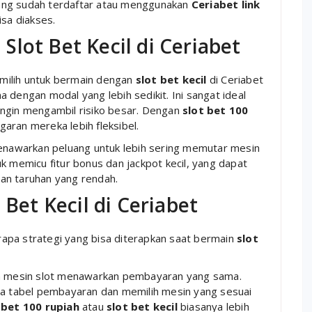
ang sudah terdaftar atau menggunakan
Ceriabet link
isa diakses.
lot Bet Kecil di Ceriabet
milih untuk bermain dengan
slot bet kecil
di Ceriabet
 dengan modal yang lebih sedikit. Ini sangat ideal
ingin mengambil risiko besar. Dengan
slot bet 100
aran mereka lebih fleksibel.
nawarkan peluang untuk lebih sering memutar mesin
k memicu fitur bonus dan jackpot kecil, yang dapat
an taruhan yang rendah.
 Bet Kecil di Ceriabet
apa strategi yang bisa diterapkan saat bermain
slot
a mesin slot menawarkan pembayaran yang sama.
a tabel pembayaran dan memilih mesin yang sesuai
 bet 100 rupiah
atau
slot bet kecil
biasanya lebih