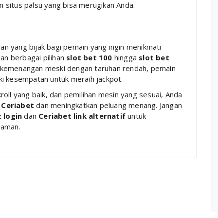
am situs palsu yang bisa merugikan Anda.
ihan yang bijak bagi pemain yang ingin menikmati
gan berbagai pilihan
slot bet 100
hingga
slot bet
n kemenangan meski dengan taruhan rendah, pemain
ki kesempatan untuk meraih jackpot.
oll yang baik, dan pemilihan mesin yang sesuai, Anda
i
Ceriabet
dan meningkatkan peluang menang. Jangan
 login
dan
Ceriabet link alternatif
untuk
 aman.