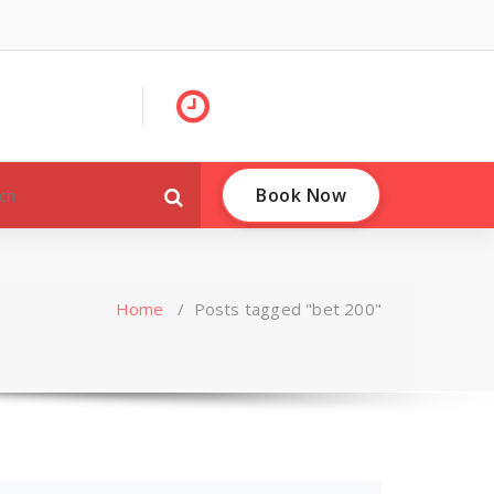
Book Now
Home
/
Posts tagged "bet 200"