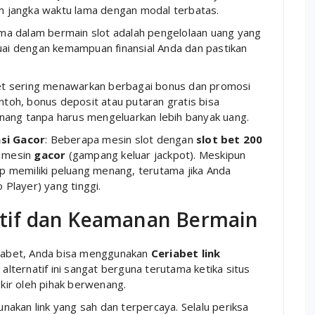
m jangka waktu lama dengan modal terbatas.
tama dalam bermain slot adalah pengelolaan uang yang
uai dengan kemampuan finansial Anda dan pastikan
bet sering menawarkan berbagai bonus dan promosi
toh, bonus deposit atau putaran gratis bisa
ang tanpa harus mengeluarkan lebih banyak uang.
si Gacor
: Beberapa mesin slot dengan
slot bet 200
i mesin
gacor
(gampang keluar jackpot). Meskipun
p memiliki peluang menang, terutama jika Anda
 Player) yang tinggi.
natif dan Keamanan Bermain
eriabet, Anda bisa menggunakan
Ceriabet link
 alternatif ini sangat berguna terutama ketika situs
ir oleh pihak berwenang.
akan link yang sah dan terpercaya. Selalu periksa