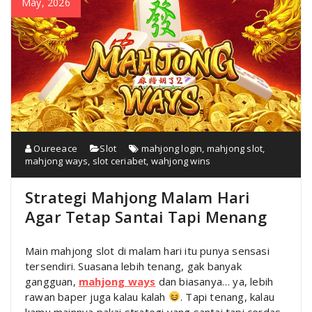
May, 2026
Oureeace
Slot
mahjong login
,
mahjong slot
,
mahjong ways
,
slot ceriabet
,
wahjong wins
Strategi Mahjong Malam Hari
Agar Tetap Santai Tapi Menang
Main mahjong slot di malam hari itu punya sensasi
tersendiri. Suasana lebih tenang, gak banyak
gangguan,
mahjong ways
dan biasanya… ya, lebih
rawan baper juga kalau kalah
. Tapi tenang, kalau
kamu mainnya pakai strategi yang santai tapi cerdas,