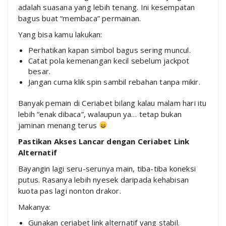
adalah suasana yang lebih tenang. Ini kesempatan
bagus buat “membaca” permainan.
Yang bisa kamu lakukan:
Perhatikan kapan simbol bagus sering muncul.
Catat pola kemenangan kecil sebelum jackpot
besar.
Jangan cuma klik spin sambil rebahan tanpa mikir.
Banyak pemain di Ceriabet bilang kalau malam hari itu
lebih “enak dibaca”, walaupun ya… tetap bukan
jaminan menang terus
Pastikan Akses Lancar dengan Ceriabet Link
Alternatif
Bayangin lagi seru-serunya main, tiba-tiba koneksi
putus. Rasanya lebih nyesek daripada kehabisan
kuota pas lagi nonton drakor.
Makanya:
Gunakan ceriabet link alternatif yang stabil.