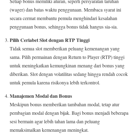
Setiap bonus memiliki aturan, seperti persyaratan taruhan
(wager) dan batas waktu penggunaan. Membaca syarat ini
secara cermat membantu pemula menghindari kesalahan
penggunaan bonus, sehingga bonus tidak hangus sia-sia.
Pilih Ceriabet Slot dengan RTP Tinggi
Tidak semua slot memberikan peluang kemenangan yang
sama. Pilih permainan dengan Return to Player (RTP) tinggi
untuk meningkatkan kemungkinan menang dari bonus yang
diberikan. Slot dengan volatilitas sedang hingga rendah cocok
untuk pemula karena risikonya lebih terkontrol.
Manajemen Modal dan Bonus
Meskipun bonus memberikan tambahan modal, tetap atur
pembagian modal dengan bijak. Bagi bonus menjadi beberapa
sesi bermain agar lebih tahan lama dan peluang
memaksimalkan kemenangan meningkat.