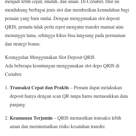
menjadi lebih cepat, mudah, dan aman. Di Ceriabet, fitur ini
mendukung berbagai jenis slot dan memberikan kemudahan bagi
pemain yang baru mulai. Dengan menggunakan slot deposit
QRIS, pemula tidak perlu repot mengatur transfer manual atau
menunggu lama, sehingga fokus bisa langsung pada permainan
dan strategi bonus.
Keunggulan Menggunakan Slot Deposit QRIS
Ada beberapa keuntungan menggunakan slot depo QRIS di
Ceriabet:
Transaksi Cepat dan Praktis
– Pemain dapat melakukan
deposit hanya dengan scan QR tanpa harus memasukkan data
panjang.
Keamanan Terjamin
– QRIS memastikan transaksi lebih
aman dan meminimalkan risiko kesalahan transfer.