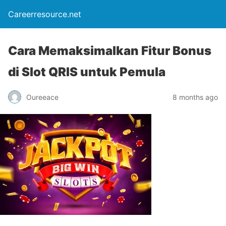
Careerresource.net
Cara Memaksimalkan Fitur Bonus
di Slot QRIS untuk Pemula
Oureeace
8 months ago