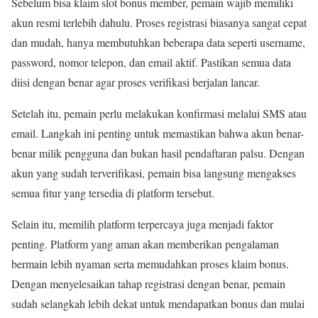
Sebelum bisa klaim slot bonus member, pemain wajib memiliki
akun resmi terlebih dahulu. Proses registrasi biasanya sangat cepat
dan mudah, hanya membutuhkan beberapa data seperti username,
password, nomor telepon, dan email aktif. Pastikan semua data
diisi dengan benar agar proses verifikasi berjalan lancar.
Setelah itu, pemain perlu melakukan konfirmasi melalui SMS atau
email. Langkah ini penting untuk memastikan bahwa akun benar-
benar milik pengguna dan bukan hasil pendaftaran palsu. Dengan
akun yang sudah terverifikasi, pemain bisa langsung mengakses
semua fitur yang tersedia di platform tersebut.
Selain itu, memilih platform terpercaya juga menjadi faktor
penting. Platform yang aman akan memberikan pengalaman
bermain lebih nyaman serta memudahkan proses klaim bonus.
Dengan menyelesaikan tahap registrasi dengan benar, pemain
sudah selangkah lebih dekat untuk mendapatkan bonus dan mulai