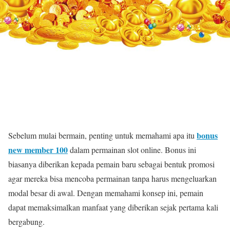
bonus
Sebelum mulai bermain, penting untuk memahami apa itu
new member 100
dalam permainan slot online. Bonus ini
biasanya diberikan kepada pemain baru sebagai bentuk promosi
agar mereka bisa mencoba permainan tanpa harus mengeluarkan
modal besar di awal. Dengan memahami konsep ini, pemain
dapat memaksimalkan manfaat yang diberikan sejak pertama kali
bergabung.