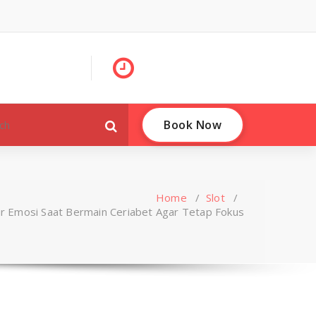
Book Now
Home
/
Slot
/
r Emosi Saat Bermain Ceriabet Agar Tetap Fokus