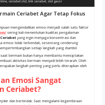
nline
,
ceriabet slot
,
link ceriabet
,
slot gacor
rmain Ceriabet Agar Tetap Fokus
ampuan mengendalikan emosi menjadi salah satu faktor
com/
sering kali menentukan kualitas pengalaman
n
Ceriabet
yang ingin menjaga konsentrasi dan
ka emosi tidak terkendali, seseorang cenderung
 mempertimbangkan setiap langkah yang diambil.
s saat bermain bukan hanya membantu menciptakan
mbuat aktivitas bermain menjadi lebih terarah. Oleh
rupakan langkah penting yang perlu diterapkan oleh
an Emosi Sangat
n Ceriabet?
pikir dan bertindak. Saat mengalami kegembiraan