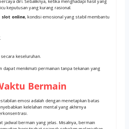
percaya diri. Sebaliknya, ketika menghadapi hasil yang
cu keputusan yang kurang rasional.
 slot online
, kondisi emosional yang stabil membantu
.
 secara keseluruhan.
n dapat menikmati permainan tanpa tekanan yang
Waktu Bermain
 kestabilan emosi adalah dengan menetapkan batas
enyebabkan kelelahan mental yang akhirnya
rkonsentrasi.
 jadwal bermain yang jelas. Misalnya, bermain
kemudian beristirahat sejenak sebelum melanjutkan