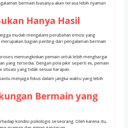
engalaman bermain biasanya akan terasa lebih nyaman
Bukan Hanya Hasil
sehingga mudah mengalami perubahan emosi yang
n merupakan bagian penting dari pengalaman bermain
 proses memungkinkan pemain untuk lebih menghargai
n yang tersedia. Dengan pola pikir seperti ini, pemain
situasi yang tidak sesuai harapan.
mbantu menjaga fokus dalam jangka waktu yang lebih
kungan Bermain yang
rhadap kondisi psikologis seseorang. Oleh karena itu,
yang nyaman dan minim gangguan.