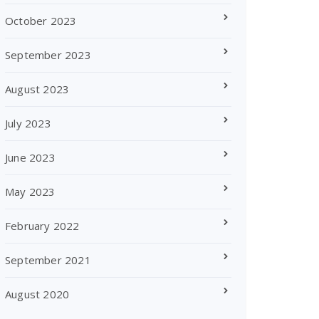
October 2023
September 2023
August 2023
July 2023
June 2023
May 2023
February 2022
September 2021
August 2020