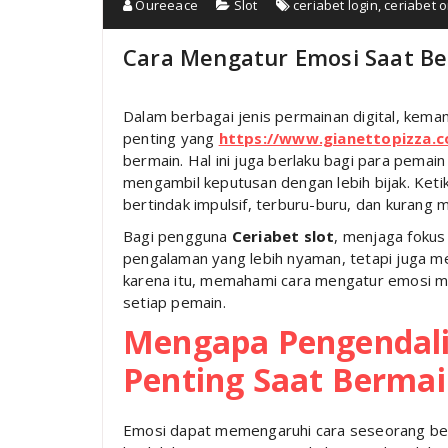
Oureeace
Slot
ceriabet login
,
ceriabet o
Cara Mengatur Emosi Saat Be
Dalam berbagai jenis permainan digital, kem
penting yang
https://www.gianettopizza.
bermain. Hal ini juga berlaku bagi para pemai
mengambil keputusan dengan lebih bijak. Keti
bertindak impulsif, terburu-buru, dan kurang
Bagi pengguna
Ceriabet slot
, menjaga foku
pengalaman yang lebih nyaman, tetapi juga me
karena itu, memahami cara mengatur emosi me
setiap pemain.
Mengapa Pengendali
Penting Saat Bermai
Emosi dapat memengaruhi cara seseorang ber