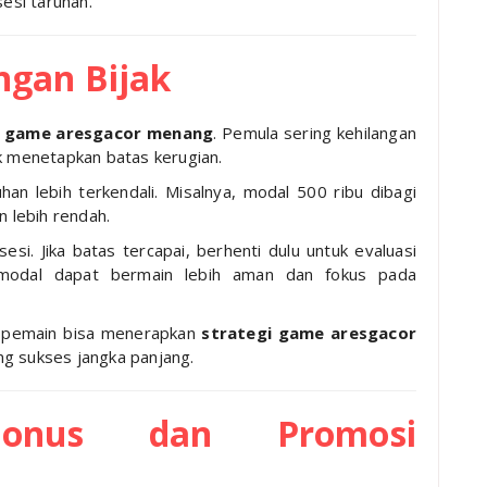
sesi taruhan.
ngan Bijak
i game aresgacor menang
. Pemula sering kehilangan
ak menetapkan batas kerugian.
an lebih terkendali. Misalnya, modal 500 ribu dibagi
n lebih rendah.
si. Jika batas tercapai, berhenti dulu untuk evaluasi
a modal dapat bermain lebih aman dan fokus pada
p pemain bisa menerapkan
strategi game aresgacor
ng sukses jangka panjang.
Bonus dan Promosi