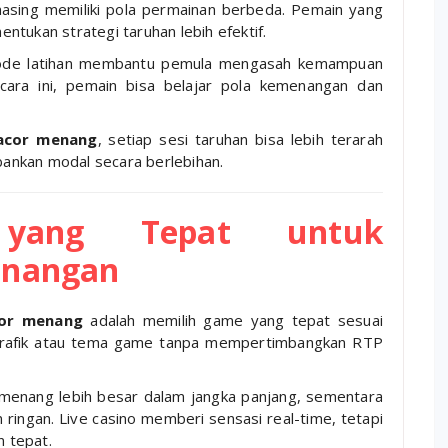
masing memiliki pola permainan berbeda. Pemain yang
tukan strategi taruhan lebih efektif.
 mode latihan membantu pemula mengasah kemampuan
ara ini, pemain bisa belajar pola kemenangan dan
acor menang
, setiap sesi taruhan bisa lebih terarah
ankan modal secara berlebihan.
yang Tepat untuk
enangan
cor menang
adalah memilih game yang tepat sesuai
grafik atau tema game tanpa mempertimbangkan RTP
menang lebih besar dalam jangka panjang, sementara
n ringan. Live casino memberi sensasi real-time, tetapi
 tepat.