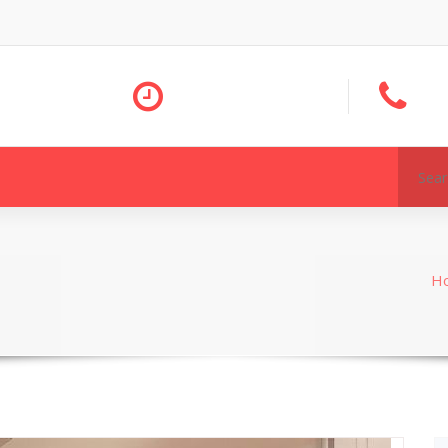
Search
for:
H