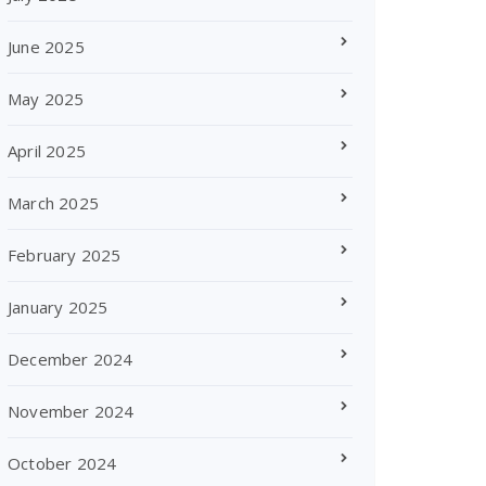
June 2025
May 2025
April 2025
March 2025
February 2025
January 2025
December 2024
November 2024
October 2024