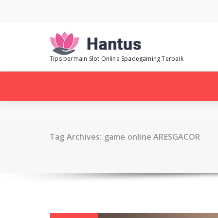
Skip
to
content
Tips bermain Slot Online Spadegaming Terbaik
Tag Archives: game online ARESGACOR