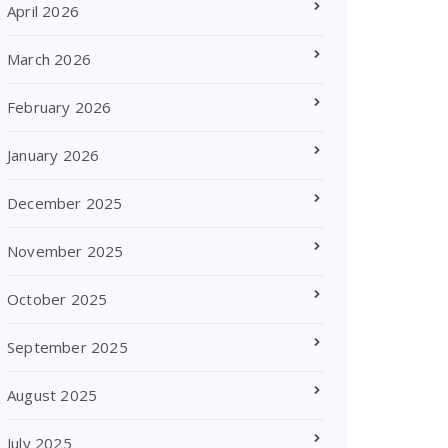
April 2026
March 2026
February 2026
January 2026
December 2025
November 2025
October 2025
September 2025
August 2025
July 2025