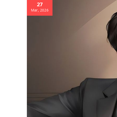
27
Mar, 2026