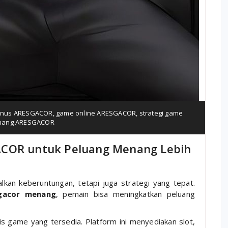
nus ARESGACOR
,
game online ARESGACOR
,
strategi game
enang ARESGACOR
ACOR untuk Peluang Menang Lebih
kan keberuntungan, tetapi juga strategi yang tepat.
gacor menang
, pemain bisa meningkatkan peluang
s game yang tersedia. Platform ini menyediakan slot,