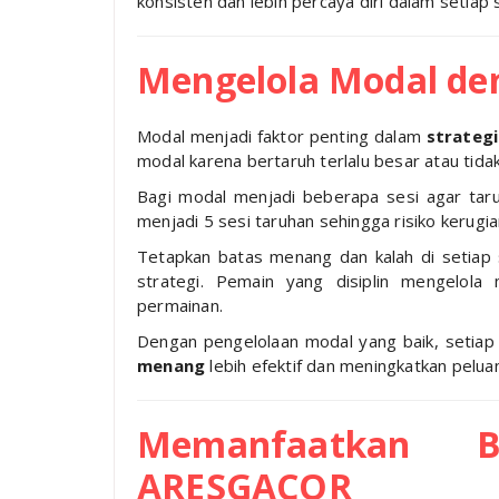
konsisten dan lebih percaya diri dalam setiap 
Mengelola Modal de
Modal menjadi faktor penting dalam
strateg
modal karena bertaruh terlalu besar atau tid
Bagi modal menjadi beberapa sesi agar taruh
menjadi 5 sesi taruhan sehingga risiko kerugia
Tetapkan batas menang dan kalah di setiap se
strategi. Pemain yang disiplin mengelol
permainan.
Dengan pengelolaan modal yang baik, setia
menang
lebih efektif dan meningkatkan pelua
Memanfaatkan 
ARESGACOR