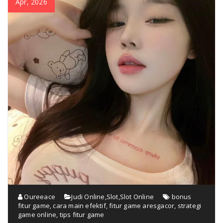
Apr, 2026
Oureeace
Judi Online
,
Slot
,
Slot Online
bonus
fitur game
,
cara main efektif
,
fitur game aresgacor
,
strategi
game online
,
tips fitur game