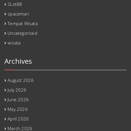
SLot88
spaceman
Tempat Wisata
Uncategorized
wisata
Archives
August 2026
July 2026
June 2026
May 2026
April 2026
March 2026