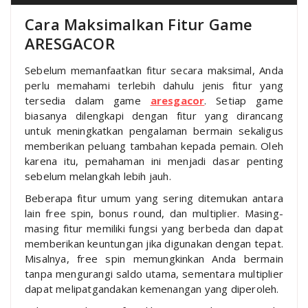
Cara Maksimalkan Fitur Game
ARESGACOR
Sebelum memanfaatkan fitur secara maksimal, Anda
perlu memahami terlebih dahulu jenis fitur yang
tersedia dalam game
aresgacor
. Setiap game
biasanya dilengkapi dengan fitur yang dirancang
untuk meningkatkan pengalaman bermain sekaligus
memberikan peluang tambahan kepada pemain. Oleh
karena itu, pemahaman ini menjadi dasar penting
sebelum melangkah lebih jauh.
Beberapa fitur umum yang sering ditemukan antara
lain free spin, bonus round, dan multiplier. Masing-
masing fitur memiliki fungsi yang berbeda dan dapat
memberikan keuntungan jika digunakan dengan tepat.
Misalnya, free spin memungkinkan Anda bermain
tanpa mengurangi saldo utama, sementara multiplier
dapat melipatgandakan kemenangan yang diperoleh.