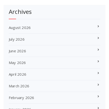
Archives
August 2026
July 2026
June 2026
May 2026
April 2026
March 2026
February 2026