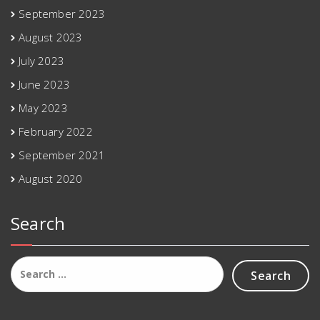
September 2023
August 2023
July 2023
June 2023
May 2023
February 2022
September 2021
August 2020
Search
Search
for: