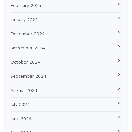
February 2025
January 2025
December 2024
November 2024
October 2024
September 2024
August 2024
July 2024
June 2024