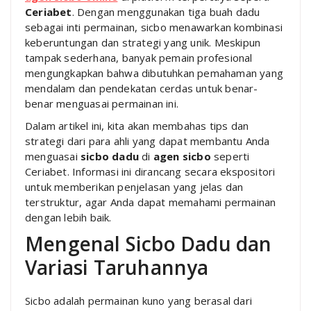
Ceriabet
. Dengan menggunakan tiga buah dadu
sebagai inti permainan, sicbo menawarkan kombinasi
keberuntungan dan strategi yang unik. Meskipun
tampak sederhana, banyak pemain profesional
mengungkapkan bahwa dibutuhkan pemahaman yang
mendalam dan pendekatan cerdas untuk benar-
benar menguasai permainan ini.
Dalam artikel ini, kita akan membahas tips dan
strategi dari para ahli yang dapat membantu Anda
menguasai
sicbo dadu
di
agen sicbo
seperti
Ceriabet. Informasi ini dirancang secara ekspositori
untuk memberikan penjelasan yang jelas dan
terstruktur, agar Anda dapat memahami permainan
dengan lebih baik.
Mengenal Sicbo Dadu dan
Variasi Taruhannya
Sicbo adalah permainan kuno yang berasal dari