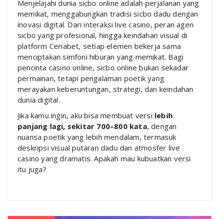
Menjelajahi dunia sicbo online adalah perjalanan yang
memikat, menggabungkan tradisi sicbo dadu dengan
inovasi digital. Dari interaksi live casino, peran agen
sicbo yang profesional, hingga keindahan visual di
platform Ceriabet, setiap elemen bekerja sama
menciptakan simfoni hiburan yang memikat. Bagi
pencinta casino online, sicbo online bukan sekadar
permainan, tetapi pengalaman poetik yang
merayakan keberuntungan, strategi, dan keindahan
dunia digital.
Jika kamu ingin, aku bisa membuat versi
lebih
panjang lagi, sekitar 700–800 kata
, dengan
nuansa poetik yang lebih mendalam, termasuk
deskripsi visual putaran dadu dan atmosfer live
casino yang dramatis. Apakah mau kubuatkan versi
itu juga?