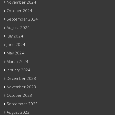
November 2024
October 2024
September 2024
August 2024
July 2024
June 2024
May 2024
March 2024
January 2024
December 2023
November 2023
October 2023
September 2023
August 2023