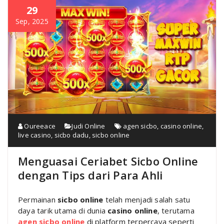
29
Sep, 2025
Oureeace
Judi Online
agen sicbo
,
casino online
,
live casino
,
sicbo dadu
,
sicbo online
Menguasai Ceriabet Sicbo Online
dengan Tips dari Para Ahli
Permainan
sicbo online
telah menjadi salah satu
daya tarik utama di dunia
casino online
, terutama
agen sicbo online
di platform terpercaya seperti