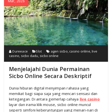
Mar, 2026
Oureeace
Slot
agen sicbo
,
casino online
,
live
casino
,
sicbo dadu
,
sicbo online
Menjelajahi Dunia Permainan
Sicbo Online Secara Deskriptif
Dunia hiburan digital menyimpan rahasia yang
memikat bagi siapa saja yang mencari sensasi dan
ketegangan. Di antara gemerlap cahaya
live casino
layar dan irama klik mouse, sicbo online muncul
seperti simfoni keberuntungan yang menari-nari di