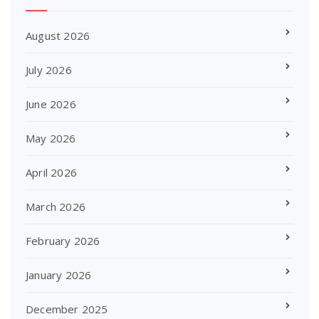
August 2026
July 2026
June 2026
May 2026
April 2026
March 2026
February 2026
January 2026
December 2025