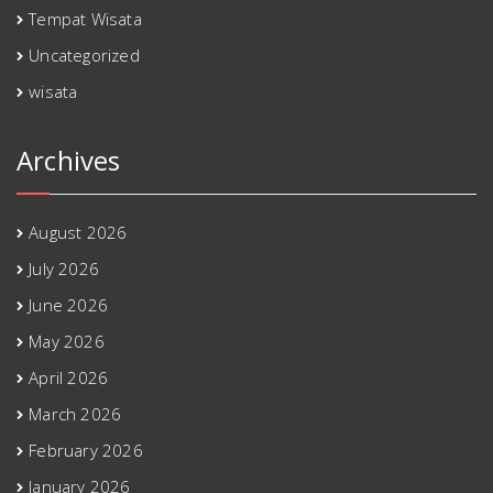
Tempat Wisata
Uncategorized
wisata
Archives
August 2026
July 2026
June 2026
May 2026
April 2026
March 2026
February 2026
January 2026