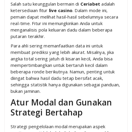
Salah satu keunggulan bermain di
Ceriabet
adalah
ketersediaan fitur
live casino
. Dalam mode ini,
pemain dapat melihat hasil-hasil sebelumnya secara
real-time. Fitur ini memungkinkan Anda untuk
menganalisis pola keluaran dadu dalam beberapa
putaran terakhir.
Para ahli sering memanfaatkan data ini untuk
membuat prediksi yang lebih akurat. Misalnya, jika
angka total sering jatuh di kisaran kecil, Anda bisa
mempertimbangkan untuk bertaruh kecil dalam
beberapa ronde berikutnya. Namun, penting untuk
diingat bahwa hasil dadu tetap bersifat acak,
sehingga statistik hanya digunakan sebagai panduan,
bukan jaminan.
Atur Modal dan Gunakan
Strategi Bertahap
Strategi pengelolaan modal merupakan aspek