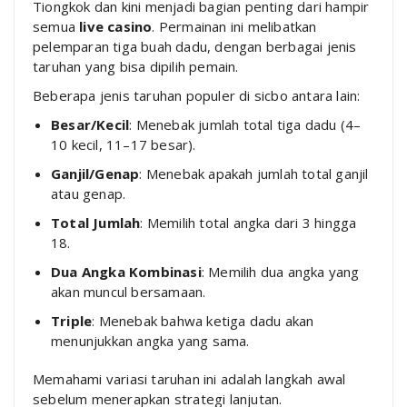
Tiongkok dan kini menjadi bagian penting dari hampir
semua
live casino
. Permainan ini melibatkan
pelemparan tiga buah dadu, dengan berbagai jenis
taruhan yang bisa dipilih pemain.
Beberapa jenis taruhan populer di sicbo antara lain:
Besar/Kecil
: Menebak jumlah total tiga dadu (4–
10 kecil, 11–17 besar).
Ganjil/Genap
: Menebak apakah jumlah total ganjil
atau genap.
Total Jumlah
: Memilih total angka dari 3 hingga
18.
Dua Angka Kombinasi
: Memilih dua angka yang
akan muncul bersamaan.
Triple
: Menebak bahwa ketiga dadu akan
menunjukkan angka yang sama.
Memahami variasi taruhan ini adalah langkah awal
sebelum menerapkan strategi lanjutan.