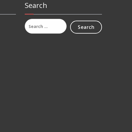
Search
Search
for: