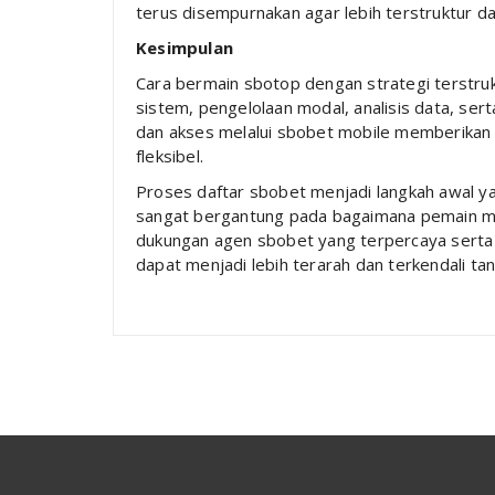
terus disempurnakan agar lebih terstruktur dan
Kesimpulan
Cara bermain sbotop dengan strategi terstr
sistem, pengelolaan modal, analisis data, ser
dan akses melalui sbobet mobile memberika
fleksibel.
Proses daftar sbobet menjadi langkah awal y
sangat bergantung pada bagaimana pemain me
dukungan agen sbobet yang terpercaya serta
dapat menjadi lebih terarah dan terkendali 