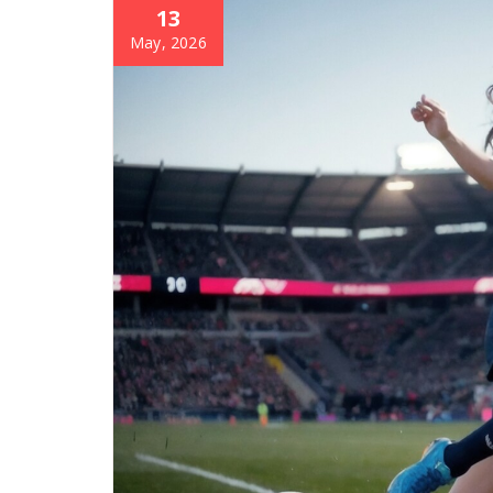
13
May, 2026