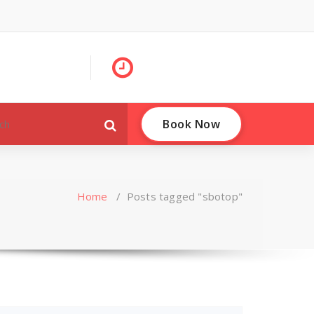
Book Now
Home
/
Posts tagged "sbotop"