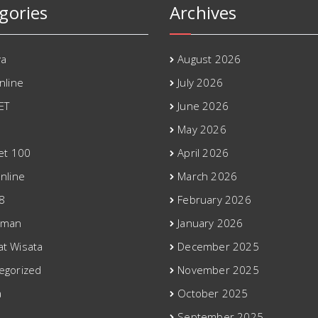
gories
Archives
ya
August 2026
nline
July 2026
ET
June 2026
May 2026
bet 100
April 2026
nline
March 2026
8
February 2026
eman
January 2026
t Wisata
December 2025
egorized
November 2025
a
October 2025
September 2025