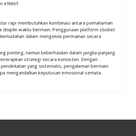
 efektif.
uktur rapi membutuhkan kombinasi antara pemahaman
ta disiplin waktu bermain. Penggunaan platform sbobet
n kemudahan dalam mengelola permainan secara
ang penting, namun keberhasilan dalam jangka panjang
nerapkan strategi secara konsisten. Dengan
 pendekatan yang sistematis, pengalaman bermain
tanpa mengandalkan keputusan emosional semata.