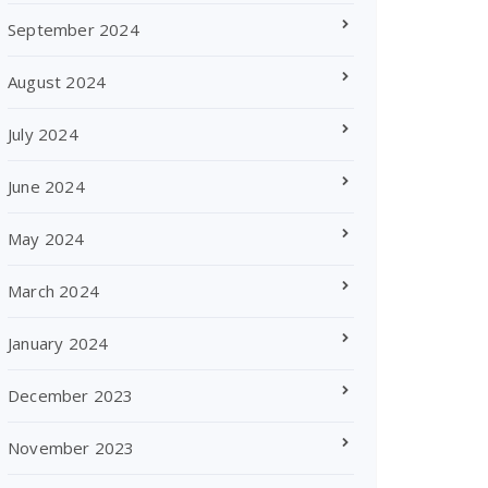
September 2024
August 2024
July 2024
June 2024
May 2024
March 2024
January 2024
December 2023
November 2023