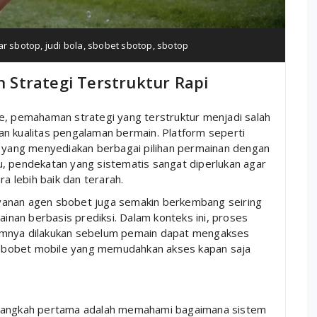
ar sbotop
,
judi bola
,
sbobet sbotop
,
sbotop
Strategi Terstruktur Rapi
e, pemahaman strategi yang terstruktur menjadi salah
n kualitas pengalaman bermain. Platform seperti
m yang menyediakan berbagai pilihan permainan dengan
, pendekatan yang sistematis sangat diperlukan agar
 lebih baik dan terarah.
yanan agen sbobet juga semakin berkembang seiring
nan berbasis prediksi. Dalam konteks ini, proses
umnya dilakukan sebelum pemain dapat mengakses
i sbobet mobile yang memudahkan akses kapan saja
 langkah pertama adalah memahami bagaimana sistem