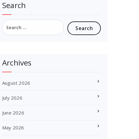
Search
Search
for:
Archives
August 2026
July 2026
June 2026
May 2026