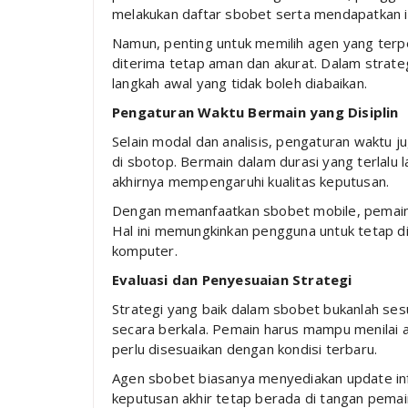
melakukan daftar sbobet serta mendapatkan in
Namun, penting untuk memilih agen yang terp
diterima tetap aman dan akurat. Dalam strateg
langkah awal yang tidak boleh diabaikan.
Pengaturan Waktu Bermain yang Disiplin
Selain modal dan analisis, pengaturan waktu j
di sbotop. Bermain dalam durasi yang terlal
akhirnya mempengaruhi kualitas keputusan.
Dengan memanfaatkan sbobet mobile, pemain d
Hal ini memungkinkan pengguna untuk tetap di
komputer.
Evaluasi dan Penyesuaian Strategi
Strategi yang baik dalam sbobet bukanlah sesu
secara berkala. Pemain harus mampu menilai a
perlu disesuaikan dengan kondisi terbaru.
Agen sbobet biasanya menyediakan update in
keputusan akhir tetap berada di tangan pemain