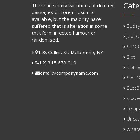
Cate
There are many variations of dummy
passages of Lorem Ipsum a
available, but the majority have
suffered that is alteration in some
Buda
that form injected humour or
Judi O
randomised.
SBOB
198 Collins St, Melbourne, NY
Slot
12) 345 678 910
slot 
email@companyname.com
Slot O
SLot8
spac
Tempa
Uncat
wisat