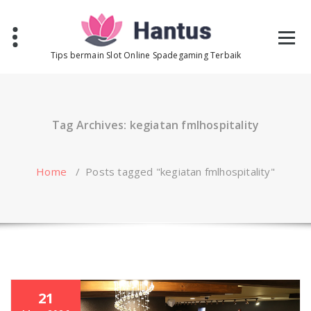
Skip
to
content
Tips bermain Slot Online Spadegaming Terbaik
Tag Archives: kegiatan fmlhospitality
Home
/
Posts tagged "kegiatan fmlhospitality"
21