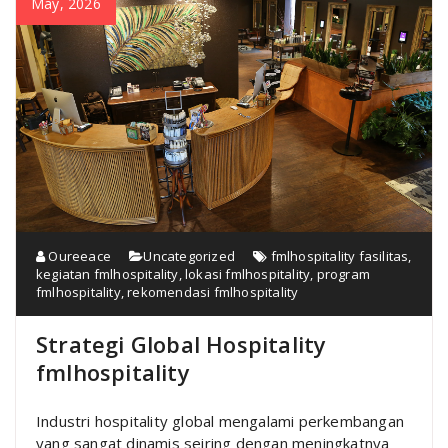
May, 2026
Oureeace
Uncategorized
fmlhospitality fasilitas
,
kegiatan fmlhospitality
,
lokasi fmlhospitality
,
program
fmlhospitality
,
rekomendasi fmlhospitality
Strategi Global Hospitality
fmlhospitality
Industri hospitality global mengalami perkembangan
yang sangat dinamis seiring dengan meningkatnya