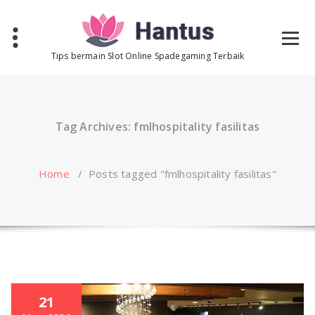
Skip
to
content
Tips bermain Slot Online Spadegaming Terbaik
Tag Archives: fmlhospitality fasilitas
Home
/
Posts tagged "fmlhospitality fasilitas"
21