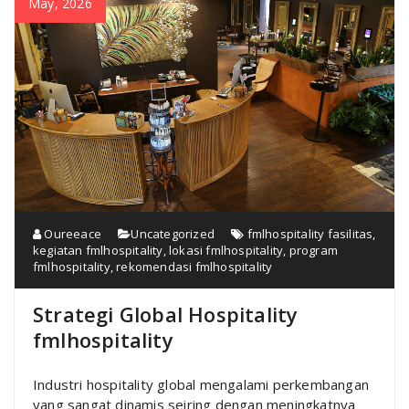
May, 2026
Oureeace
Uncategorized
fmlhospitality fasilitas
,
kegiatan fmlhospitality
,
lokasi fmlhospitality
,
program
fmlhospitality
,
rekomendasi fmlhospitality
Strategi Global Hospitality
fmlhospitality
Industri hospitality global mengalami perkembangan
yang sangat dinamis seiring dengan meningkatnya