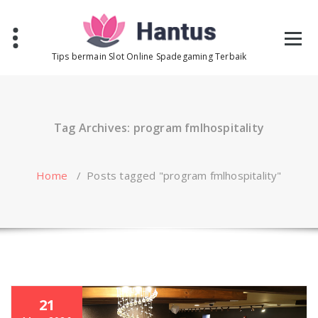
Skip
to
content
Tips bermain Slot Online Spadegaming Terbaik
Tag Archives: program fmlhospitality
Home
/
Posts tagged "program fmlhospitality"
21