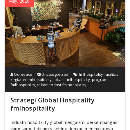
May, 2026
Oureeace
Uncategorized
fmlhospitality fasilitas
,
kegiatan fmlhospitality
,
lokasi fmlhospitality
,
program
fmlhospitality
,
rekomendasi fmlhospitality
Strategi Global Hospitality
fmlhospitality
Industri hospitality global mengalami perkembangan
yang sangat dinamis seiring dengan meningkatnya