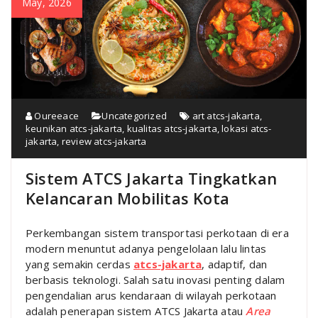
May, 2026
Oureeace
Uncategorized
art atcs-jakarta
,
keunikan atcs-jakarta
,
kualitas atcs-jakarta
,
lokasi atcs-
jakarta
,
review atcs-jakarta
Sistem ATCS Jakarta Tingkatkan
Kelancaran Mobilitas Kota
Perkembangan sistem transportasi perkotaan di era
modern menuntut adanya pengelolaan lalu lintas
yang semakin cerdas
atcs-jakarta
, adaptif, dan
berbasis teknologi. Salah satu inovasi penting dalam
pengendalian arus kendaraan di wilayah perkotaan
adalah penerapan sistem ATCS Jakarta atau
Area