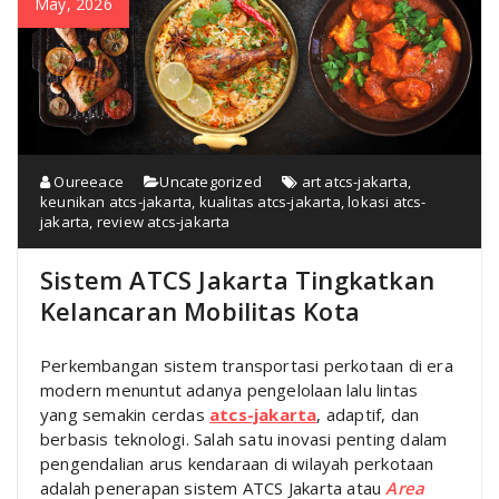
May, 2026
Oureeace
Uncategorized
art atcs-jakarta
,
keunikan atcs-jakarta
,
kualitas atcs-jakarta
,
lokasi atcs-
jakarta
,
review atcs-jakarta
Sistem ATCS Jakarta Tingkatkan
Kelancaran Mobilitas Kota
Perkembangan sistem transportasi perkotaan di era
modern menuntut adanya pengelolaan lalu lintas
yang semakin cerdas
atcs-jakarta
, adaptif, dan
berbasis teknologi. Salah satu inovasi penting dalam
pengendalian arus kendaraan di wilayah perkotaan
adalah penerapan sistem ATCS Jakarta atau
Area