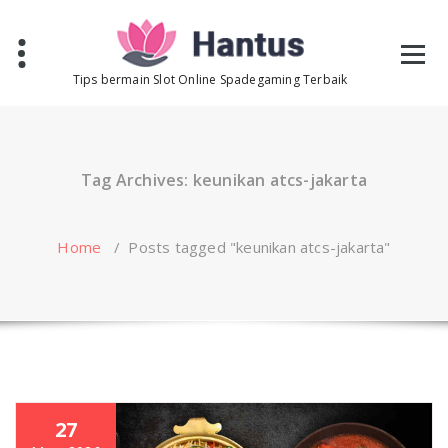
Skip
to
content
Tips bermain Slot Online Spadegaming Terbaik
Tag Archives: keunikan atcs-jakarta
Home
/
Posts tagged "keunikan atcs-jakarta"
27