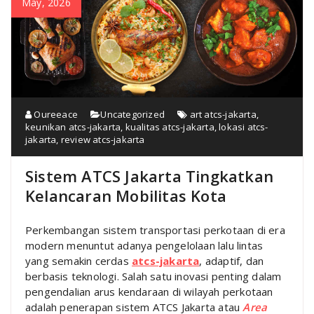
May, 2026
Oureeace
Uncategorized
art atcs-jakarta
,
keunikan atcs-jakarta
,
kualitas atcs-jakarta
,
lokasi atcs-
jakarta
,
review atcs-jakarta
Sistem ATCS Jakarta Tingkatkan
Kelancaran Mobilitas Kota
Perkembangan sistem transportasi perkotaan di era
modern menuntut adanya pengelolaan lalu lintas
yang semakin cerdas
atcs-jakarta
, adaptif, dan
berbasis teknologi. Salah satu inovasi penting dalam
pengendalian arus kendaraan di wilayah perkotaan
adalah penerapan sistem ATCS Jakarta atau
Area