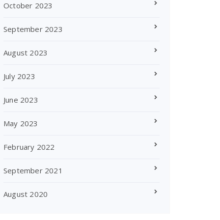
October 2023
September 2023
August 2023
July 2023
June 2023
May 2023
February 2022
September 2021
August 2020