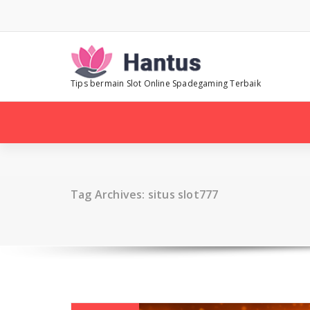
Skip
to
content
Tips bermain Slot Online Spadegaming Terbaik
Tag Archives: situs slot777