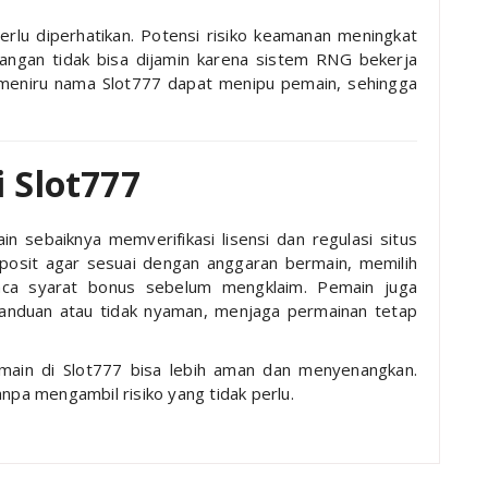
erlu diperhatikan. Potensi risiko keamanan meningkat
enangan tidak bisa dijamin karena sistem RNG bekerja
g meniru nama Slot777 dapat menipu pemain, sehingga
i Slot777
 sebaiknya memverifikasi lisensi dan regulasi situs
eposit agar sesuai dengan anggaran bermain, memilih
ca syarat bonus sebelum mengklaim. Pemain juga
canduan atau tidak nyaman, menjaga permainan tetap
rmain di Slot777 bisa lebih aman dan menyenangkan.
anpa mengambil risiko yang tidak perlu.