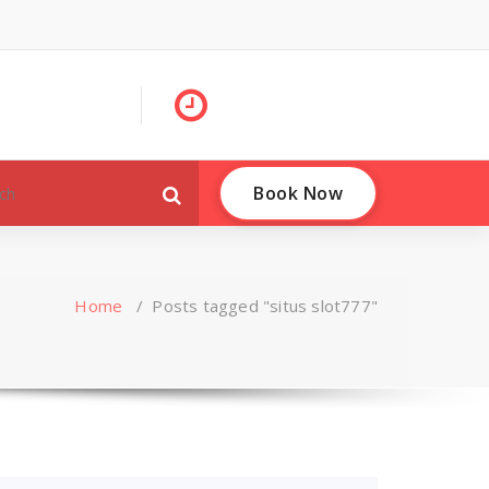
Book Now
Home
/
Posts tagged "situs slot777"