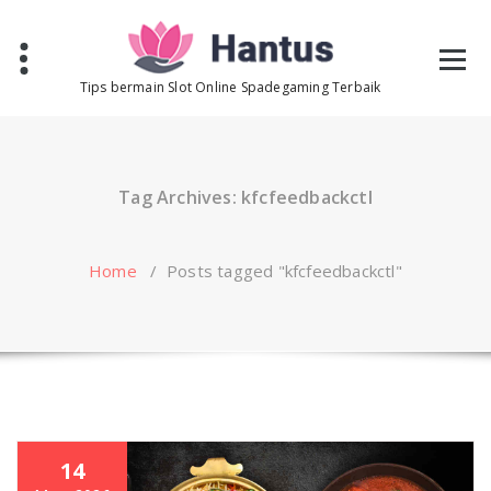
Skip
to
content
Tips bermain Slot Online Spadegaming Terbaik
Tag Archives: kfcfeedbackctl
Home
/
Posts tagged "kfcfeedbackctl"
14