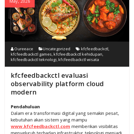
May, 2026
Oureeace
Uncategorized
kfcfeedbackctl
,
kfcfeedbackctl games
,
kfcfeedbackctl kehidupan
,
kfcfeedbackctl teknologi
,
kfcfeedbackctl wisata
kfcfeedbackctl evaluasi
observability platform cloud
modern
Pendahuluan
Dalam era transformasi digital yang semakin pesat,
kebutuhan akan sistem yang mampu
www.kfcfeedbackctl.com
memberikan visibilitas
menyeluruh terhadap infrastruktur teknologi menjadi