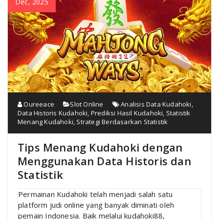
Dec, 2025
Oureeace
Slot Online
Analisis Data Kudahoki
,
Data Historis Kudahoki
,
Prediksi Hasil Kudahoki
,
Statistik
Menang Kudahoki
,
Strategi Berdasarkan Statistik
Tips Menang Kudahoki dengan
Menggunakan Data Historis dan
Statistik
Permainan Kudahoki telah menjadi salah satu
platform judi online yang banyak diminati oleh
pemain Indonesia. Baik melalui kudahoki88,