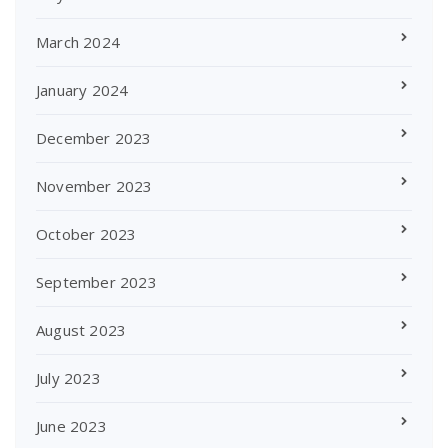
March 2024
January 2024
December 2023
November 2023
October 2023
September 2023
August 2023
July 2023
June 2023