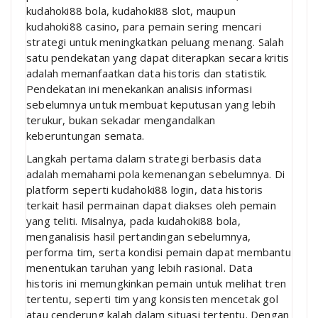
kudahoki88 bola, kudahoki88 slot, maupun
kudahoki88 casino, para pemain sering mencari
strategi untuk meningkatkan peluang menang. Salah
satu pendekatan yang dapat diterapkan secara kritis
adalah memanfaatkan data historis dan statistik.
Pendekatan ini menekankan analisis informasi
sebelumnya untuk membuat keputusan yang lebih
terukur, bukan sekadar mengandalkan
keberuntungan semata.
Langkah pertama dalam strategi berbasis data
adalah memahami pola kemenangan sebelumnya. Di
platform seperti kudahoki88 login, data historis
terkait hasil permainan dapat diakses oleh pemain
yang teliti. Misalnya, pada kudahoki88 bola,
menganalisis hasil pertandingan sebelumnya,
performa tim, serta kondisi pemain dapat membantu
menentukan taruhan yang lebih rasional. Data
historis ini memungkinkan pemain untuk melihat tren
tertentu, seperti tim yang konsisten mencetak gol
atau cenderung kalah dalam situasi tertentu. Dengan