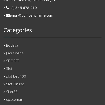
12) 345 678 910
email@companyname.com
Categories
Budaya
Judi Online
SBOBET
Slot
slot bet 100
Slot Online
SLot88
spaceman