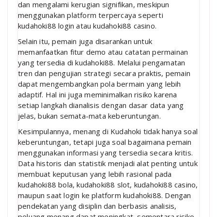
dan mengalami kerugian signifikan, meskipun
menggunakan platform terpercaya seperti
kudahoki88 login atau kudahoki88 casino.
Selain itu, pemain juga disarankan untuk
memanfaatkan fitur demo atau catatan permainan
yang tersedia di kudahoki88. Melalui pengamatan
tren dan pengujian strategi secara praktis, pemain
dapat mengembangkan pola bermain yang lebih
adaptif. Hal ini juga meminimalkan risiko karena
setiap langkah dianalisis dengan dasar data yang
jelas, bukan semata-mata keberuntungan.
Kesimpulannya, menang di Kudahoki tidak hanya soal
keberuntungan, tetapi juga soal bagaimana pemain
menggunakan informasi yang tersedia secara kritis.
Data historis dan statistik menjadi alat penting untuk
membuat keputusan yang lebih rasional pada
kudahoki88 bola, kudahoki88 slot, kudahoki88 casino,
maupun saat login ke platform kudahoki88. Dengan
pendekatan yang disiplin dan berbasis analisis,
peluang menang dapat meningkat, sementara risiko