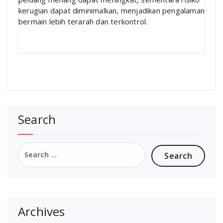
kerugian dapat diminimalkan, menjadikan pengalaman
bermain lebih terarah dan terkontrol.
Search
Search
for:
Archives