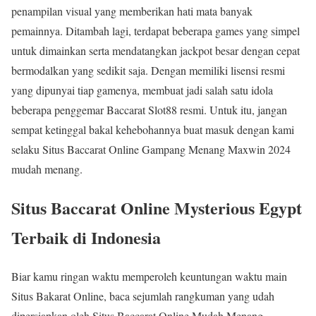
penampilan visual yang memberikan hati mata banyak
pemainnya. Ditambah lagi, terdapat beberapa games yang simpel
untuk dimainkan serta mendatangkan jackpot besar dengan cepat
bermodalkan yang sedikit saja. Dengan memiliki lisensi resmi
yang dipunyai tiap gamenya, membuat jadi salah satu idola
beberapa penggemar Baccarat Slot88 resmi. Untuk itu, jangan
sempat ketinggal bakal kehebohannya buat masuk dengan kami
selaku Situs Baccarat Online Gampang Menang Maxwin 2024
mudah menang.
Situs Baccarat Online Mysterious Egypt
Terbaik di Indonesia
Biar kamu ringan waktu memperoleh keuntungan waktu main
Situs Bakarat Online, baca sejumlah rangkuman yang udah
dipersiapkan oleh Situs Baccarat Online Mudah Menang