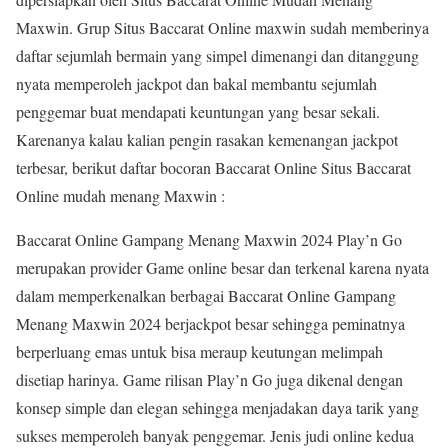
Maxwin. Grup Situs Baccarat Online maxwin sudah memberinya
daftar sejumlah bermain yang simpel dimenangi dan ditanggung
nyata memperoleh jackpot dan bakal membantu sejumlah
penggemar buat mendapati keuntungan yang besar sekali.
Karenanya kalau kalian pengin rasakan kemenangan jackpot
terbesar, berikut daftar bocoran Baccarat Online Situs Baccarat
Online mudah menang Maxwin :
Baccarat Online Gampang Menang Maxwin 2024 Play’n Go
merupakan provider Game online besar dan terkenal karena nyata
dalam memperkenalkan berbagai Baccarat Online Gampang
Menang Maxwin 2024 berjackpot besar sehingga peminatnya
berperluang emas untuk bisa meraup keutungan melimpah
disetiap harinya. Game rilisan Play’n Go juga dikenal dengan
konsep simple dan elegan sehingga menjadakan daya tarik yang
sukses memperoleh banyak penggemar. Jenis judi online kedua