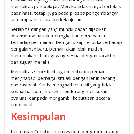
mentalitas pembelajar. Mereka tidak hanya berfokus
pada hasil, tetapi juga pada proses pengembangan
kemampuan secara berkelanjutan.
Setiap tantangan yang muncul dapat dijadikan
kesempatan untuk meningkatkan pemahaman
terhadap permainan. Dengan sikap terbuka terhadap
pengalaman baru, pemain akan lebih mudah
menemukan strategi yang sesuai dengan karakter
dan tujuan mereka.
Mentalitas seperti ini juga membantu pemain
menghadapi berbagai situasi dengan lebih tenang
dan rasional. Ketika menghadapi hasil yang tidak
sesuai harapan, mereka cenderung melakukan
evaluasi daripada mengambil keputusan secara
emosional.
Kesimpulan
Permainan Ceriabet menawarkan pengalaman yang