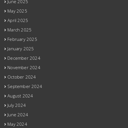
June 2025
May 2025
April 2025
March 2025
February 2025
January 2025
December 2024
November 2024
October 2024
September 2024
August 2024
July 2024
June 2024
May 2024