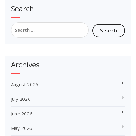
Search
Search
for:
Archives
August 2026
July 2026
June 2026
May 2026