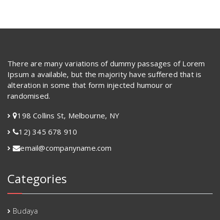
There are many variations of dummy passages of Lorem
Ipsum a available, but the majority have suffered that is
alteration in some that form injected humour or
randomised.
198 Collins St, Melbourne, NY
12) 345 678 910
email@companyname.com
Categories
Budaya