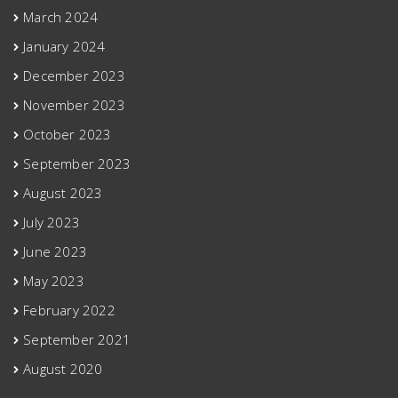
March 2024
January 2024
December 2023
November 2023
October 2023
September 2023
August 2023
July 2023
June 2023
May 2023
February 2022
September 2021
August 2020