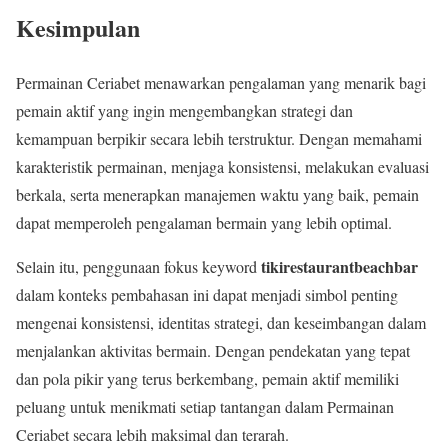
Kesimpulan
Permainan Ceriabet menawarkan pengalaman yang menarik bagi
pemain aktif yang ingin mengembangkan strategi dan
kemampuan berpikir secara lebih terstruktur. Dengan memahami
karakteristik permainan, menjaga konsistensi, melakukan evaluasi
berkala, serta menerapkan manajemen waktu yang baik, pemain
dapat memperoleh pengalaman bermain yang lebih optimal.
tikirestaurantbeachbar
Selain itu, penggunaan fokus keyword
dalam konteks pembahasan ini dapat menjadi simbol penting
mengenai konsistensi, identitas strategi, dan keseimbangan dalam
menjalankan aktivitas bermain. Dengan pendekatan yang tepat
dan pola pikir yang terus berkembang, pemain aktif memiliki
peluang untuk menikmati setiap tantangan dalam Permainan
Ceriabet secara lebih maksimal dan terarah.