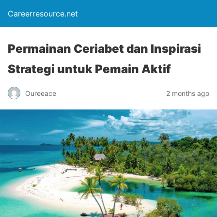
Careerresource.net
Permainan Ceriabet dan Inspirasi
Strategi untuk Pemain Aktif
Oureeace
2 months ago