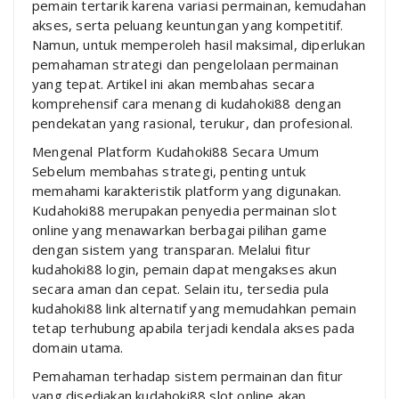
pemain tertarik karena variasi permainan, kemudahan
akses, serta peluang keuntungan yang kompetitif.
Namun, untuk memperoleh hasil maksimal, diperlukan
pemahaman strategi dan pengelolaan permainan
yang tepat. Artikel ini akan membahas secara
komprehensif cara menang di kudahoki88 dengan
pendekatan yang rasional, terukur, dan profesional.
Mengenal Platform Kudahoki88 Secara Umum
Sebelum membahas strategi, penting untuk
memahami karakteristik platform yang digunakan.
Kudahoki88 merupakan penyedia permainan slot
online yang menawarkan berbagai pilihan game
dengan sistem yang transparan. Melalui fitur
kudahoki88 login, pemain dapat mengakses akun
secara aman dan cepat. Selain itu, tersedia pula
kudahoki88 link alternatif yang memudahkan pemain
tetap terhubung apabila terjadi kendala akses pada
domain utama.
Pemahaman terhadap sistem permainan dan fitur
yang disediakan kudahoki88 slot online akan