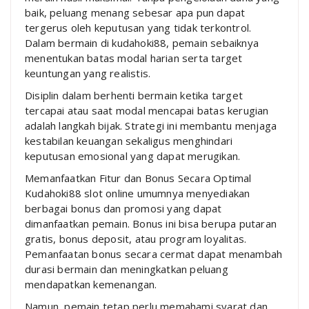
baik, peluang menang sebesar apa pun dapat
tergerus oleh keputusan yang tidak terkontrol.
Dalam bermain di kudahoki88, pemain sebaiknya
menentukan batas modal harian serta target
keuntungan yang realistis.
Disiplin dalam berhenti bermain ketika target
tercapai atau saat modal mencapai batas kerugian
adalah langkah bijak. Strategi ini membantu menjaga
kestabilan keuangan sekaligus menghindari
keputusan emosional yang dapat merugikan.
Memanfaatkan Fitur dan Bonus Secara Optimal
Kudahoki88 slot online umumnya menyediakan
berbagai bonus dan promosi yang dapat
dimanfaatkan pemain. Bonus ini bisa berupa putaran
gratis, bonus deposit, atau program loyalitas.
Pemanfaatan bonus secara cermat dapat menambah
durasi bermain dan meningkatkan peluang
mendapatkan kemenangan.
Namun, pemain tetap perlu memahami syarat dan