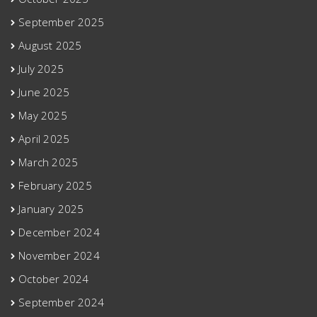
September 2025
August 2025
July 2025
June 2025
May 2025
April 2025
March 2025
February 2025
January 2025
December 2024
November 2024
October 2024
September 2024