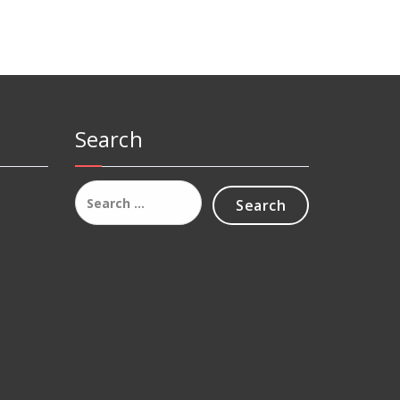
Search
Search
for: