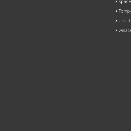
spac
Tempa
Uncat
wisat