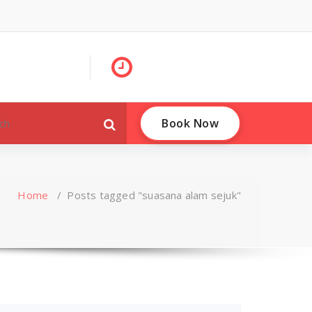
Book Now
Home
/
Posts tagged "suasana alam sejuk"