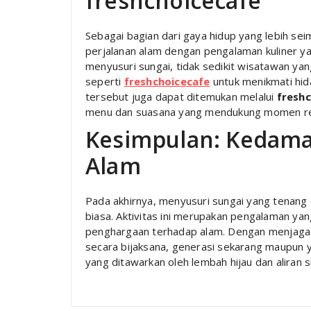
freshchoicecafe
Sebagai bagian dari gaya hidup yang lebih s
perjalanan alam dengan pengalaman kuliner y
menyusuri sungai, tidak sedikit wisatawan ya
seperti
freshchoicecafe
untuk menikmati hi
tersebut juga dapat ditemukan melalui
fresh
menu dan suasana yang mendukung momen relak
Kesimpulan: Kedama
Alam
Pada akhirnya, menyusuri sungai yang tenang 
biasa. Aktivitas ini merupakan pengalaman ya
penghargaan terhadap alam. Dengan menjaga k
secara bijaksana, generasi sekarang maupun
yang ditawarkan oleh lembah hijau dan aliran