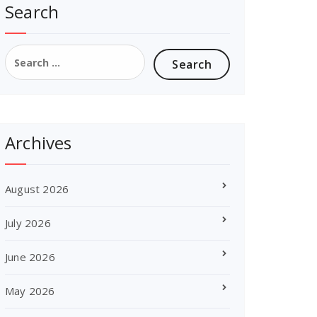
Search
Search
for:
Archives
August 2026
July 2026
June 2026
May 2026