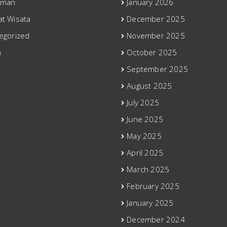
eman
January 2026
t Wisata
December 2025
egorized
November 2025
a
October 2025
September 2025
August 2025
July 2025
June 2025
May 2025
April 2025
March 2025
February 2025
January 2025
December 2024