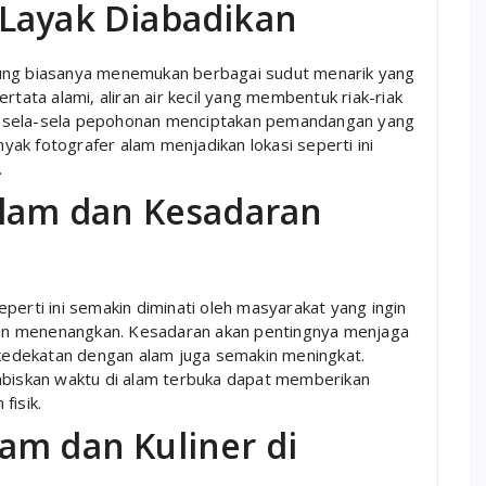
 Layak Diabadikan
jung biasanya menemukan berbagai sudut menarik yang
rtata alami, aliran air kecil yang membentuk riak-riak
s sela-sela pepohonan menciptakan pemandangan yang
ak fotografer alam menjadikan lokasi seperti ini
.
Alam dan Kesadaran
perti ini semakin diminati oleh masyarakat yang ingin
t dan menenangkan. Kesadaran akan pentingnya menjaga
edekatan dengan alam juga semakin meningkat.
iskan waktu di alam terbuka dapat memberikan
fisik.
am dan Kuliner di