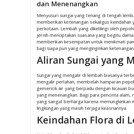
dan Menenangkan
Menyusuri sungai yang tenang di tengah lem
memberikan ketenangan sekaligus keindahan ya
perkotaan. Lembah yang dikelilingi oleh pepoho
jernih menciptakan suasana yang begitu damai 
memberikan kesempatan untuk menikmati panora
bagi siapa pun yang menginginkan ketenangan da
Aliran Sungai yang
Sungai yang mengalir di lembah biasanya terbe
mengalir perlahan, membelah hamparan pepoho
gemericik air yang berpadu dengan kicauan b
yang menenangkan. Bagi para pencinta alam, 
yang sangat berharga karena memungkinkan 
lingkungan yang masih terjaga keasriannya.
Keindahan Flora di