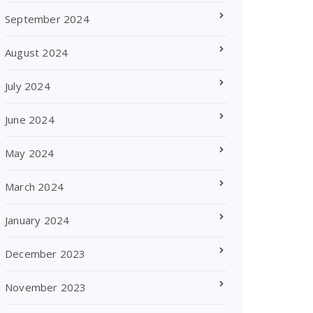
September 2024
August 2024
July 2024
June 2024
May 2024
March 2024
January 2024
December 2023
November 2023