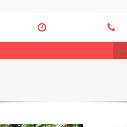
Search
for: