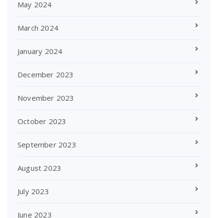
May 2024
March 2024
January 2024
December 2023
November 2023
October 2023
September 2023
August 2023
July 2023
June 2023