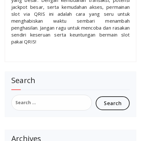
jackpot besar, serta kemudahan akses, permainan
slot via QRIS ini adalah cara yang seru untuk
menghabiskan waktu sembari menambah
penghasilan. Jangan ragu untuk mencoba dan rasakan
sendiri keseruan serta keuntungan bermain slot
pakai QRIS!
Search
Search
for:
Archives