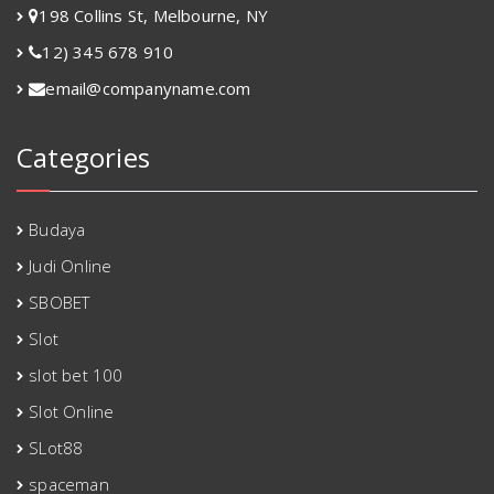
198 Collins St, Melbourne, NY
12) 345 678 910
email@companyname.com
Categories
Budaya
Judi Online
SBOBET
Slot
slot bet 100
Slot Online
SLot88
spaceman