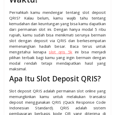
Pernahkah kamu mendengar tentang slot deposit
QRIS? Kalau belum, kamu wajib tahu tentang
kemudahan dan keuntungan yang bisa kamu dapatkan
dari permainan slot ini. Dengan hanya modal 5 ribu
rupiah, kamu sudah bisa menikmati serunya bermain
slot dengan deposit via QRIS dan berkesempatan
memenangkan hadiah besar. Baca terus untuk
mengetahui kenapa
slot qris 5k
ini bisa menjadi
pilihan terbaik bagi kamu yang ingin bermain dengan
modal rendah tetapi mendapatkan hasil yang
maksimal.
Apa Itu Slot Deposit QRIS?
Slot deposit QRIS adalah permainan slot online yang
memungkinkan kamu untuk melakukan transaksi
deposit menggunakan QRIS (Quick Response Code
Indonesian Standard). QRIS adalah sistem
pembayaran berbasis kode QR yang diterima di