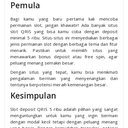
Pemula
Bagi kamu yang baru pertama kali mencoba
permainan slot, jangan khawatir! Ada banyak situs
slot QRIS yang bisa kamu coba dengan deposit
minimal 5 ribu. Situs-situs ini menyediakan berbagai
jenis permainan slot dengan berbagai tema dan fitur
menarik. Pastikan untuk memilih situs yang
menawarkan bonus deposit atau free spin, agar
peluang menang semakin besar.
Dengan situs yang tepat, kamu bisa menikmati
pengalaman bermain yang menyenangkan dan
tentunya berpotensi meraih kemenangan besar.
Kesimpulan
Slot deposit QRIS 5 ribu adalah pilihan yang sangat
menguntungkan untuk kamu yang ingin bermain
dengan modal kecil tetapi dengan peluang menang
yang besar. Dengan kemudahan transaksi, potensi