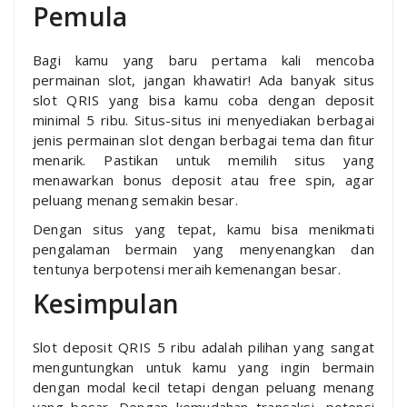
Pemula
Bagi kamu yang baru pertama kali mencoba
permainan slot, jangan khawatir! Ada banyak situs
slot QRIS yang bisa kamu coba dengan deposit
minimal 5 ribu. Situs-situs ini menyediakan berbagai
jenis permainan slot dengan berbagai tema dan fitur
menarik. Pastikan untuk memilih situs yang
menawarkan bonus deposit atau free spin, agar
peluang menang semakin besar.
Dengan situs yang tepat, kamu bisa menikmati
pengalaman bermain yang menyenangkan dan
tentunya berpotensi meraih kemenangan besar.
Kesimpulan
Slot deposit QRIS 5 ribu adalah pilihan yang sangat
menguntungkan untuk kamu yang ingin bermain
dengan modal kecil tetapi dengan peluang menang
yang besar. Dengan kemudahan transaksi, potensi