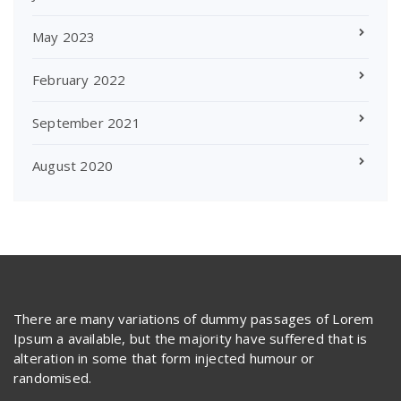
May 2023
February 2022
September 2021
August 2020
There are many variations of dummy passages of Lorem
Ipsum a available, but the majority have suffered that is
alteration in some that form injected humour or
randomised.