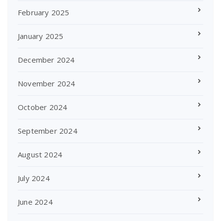
February 2025
January 2025
December 2024
November 2024
October 2024
September 2024
August 2024
July 2024
June 2024