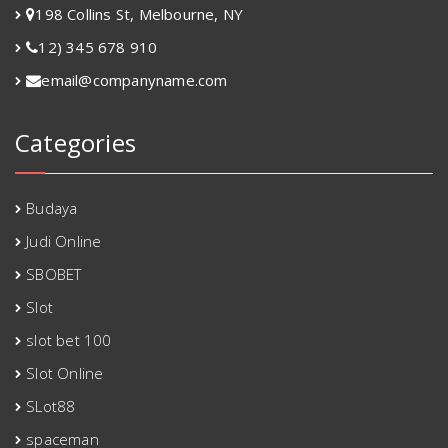
198 Collins St, Melbourne, NY
12) 345 678 910
email@companyname.com
Categories
Budaya
Judi Online
SBOBET
Slot
slot bet 100
Slot Online
SLot88
spaceman