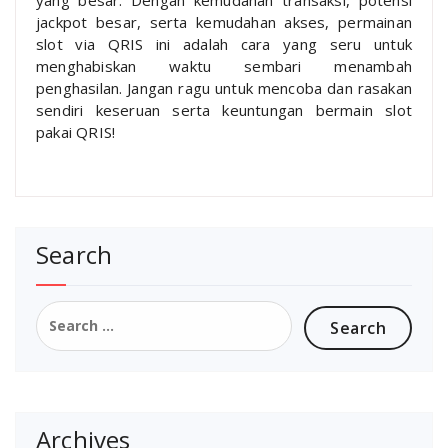
jackpot besar, serta kemudahan akses, permainan
slot via QRIS ini adalah cara yang seru untuk
menghabiskan waktu sembari menambah
penghasilan. Jangan ragu untuk mencoba dan rasakan
sendiri keseruan serta keuntungan bermain slot
pakai QRIS!
Search
Search
for:
Archives