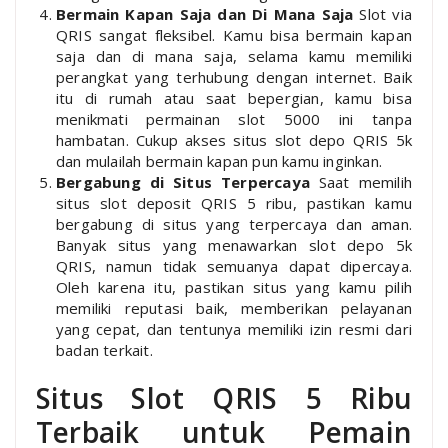
Bermain Kapan Saja dan Di Mana Saja
Slot via
QRIS sangat fleksibel. Kamu bisa bermain kapan
saja dan di mana saja, selama kamu memiliki
perangkat yang terhubung dengan internet. Baik
itu di rumah atau saat bepergian, kamu bisa
menikmati permainan slot 5000 ini tanpa
hambatan. Cukup akses situs slot depo QRIS 5k
dan mulailah bermain kapan pun kamu inginkan.
Bergabung di Situs Terpercaya
Saat memilih
situs slot deposit QRIS 5 ribu, pastikan kamu
bergabung di situs yang terpercaya dan aman.
Banyak situs yang menawarkan slot depo 5k
QRIS, namun tidak semuanya dapat dipercaya.
Oleh karena itu, pastikan situs yang kamu pilih
memiliki reputasi baik, memberikan pelayanan
yang cepat, dan tentunya memiliki izin resmi dari
badan terkait.
Situs Slot QRIS 5 Ribu
Terbaik untuk Pemain