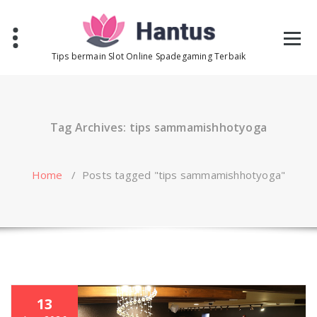
Skip
to
content
Tips bermain Slot Online Spadegaming Terbaik
Tag Archives: tips sammamishhotyoga
Home
/
Posts tagged "tips sammamishhotyoga"
13