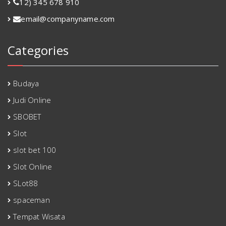
12) 345 678 910
email@companyname.com
Categories
Budaya
Judi Online
SBOBET
Slot
slot bet 100
Slot Online
SLot88
spaceman
Tempat Wisata