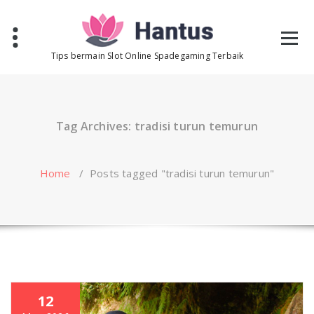
Skip
to
content
Tips bermain Slot Online Spadegaming Terbaik
Tag Archives: tradisi turun temurun
Home
/
Posts tagged "tradisi turun temurun"
12