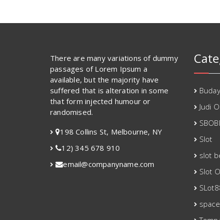
Cate
There are many variations of dummy
passages of Lorem Ipsum a
available, but the majority have
suffered that is alteration in some
Buda
that form injected humour or
Judi O
randomised.
SBOB
198 Collins St, Melbourne, NY
Slot
12) 345 678 910
slot 
email@companyname.com
Slot O
SLot8
spac