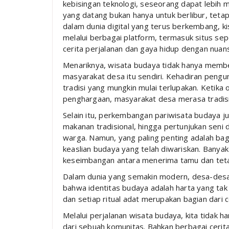
kebisingan teknologi, seseorang dapat lebih 
yang datang bukan hanya untuk berlibur, tetap
dalam dunia digital yang terus berkembang, ki
melalui berbagai platform, termasuk situs sep
cerita perjalanan dan gaya hidup dengan nuans
Menariknya, wisata budaya tidak hanya membe
masyarakat desa itu sendiri. Kehadiran pen
tradisi yang mungkin mulai terlupakan. Ketika 
penghargaan, masyarakat desa merasa tradisi m
Selain itu, perkembangan pariwisata budaya j
makanan tradisional, hingga pertunjukan sen
warga. Namun, yang paling penting adalah ba
keaslian budaya yang telah diwariskan. Banya
keseimbangan antara menerima tamu dan tetap s
Dalam dunia yang semakin modern, desa-desa
bahwa identitas budaya adalah harta yang tak te
dan setiap ritual adat merupakan bagian dari 
Melalui perjalanan wisata budaya, kita tidak h
dari sebuah komunitas. Bahkan berbagai cerita