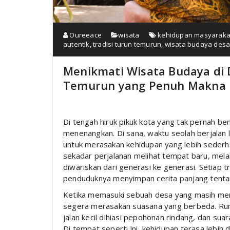
Oureeace
wisata
kehidupan masyarakat
autentik
,
tradisi turun temurun
,
wisata budaya des
Menikmati Wisata Budaya di 
Temurun yang Penuh Makna
Di tengah hiruk pikuk kota yang tak pernah be
menenangkan. Di sana, waktu seolah berjalan 
untuk merasakan kehidupan yang lebih sederh
sekadar perjalanan melihat tempat baru, mel
diwariskan dari generasi ke generasi. Setiap t
penduduknya menyimpan cerita panjang tentang
Ketika memasuki sebuah desa yang masih mem
segera merasakan suasana yang berbeda. Ruma
jalan kecil dihiasi pepohonan rindang, dan sua
Di tempat seperti ini, kehidupan terasa lebih