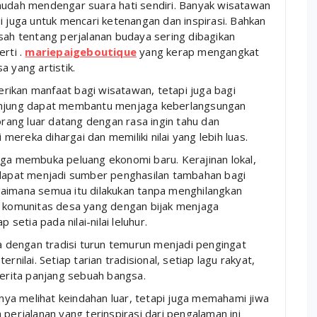
mudah mendengar suara hati sendiri. Banyak wisatawan
i juga untuk mencari ketenangan dan inspirasi. Bahkan
sah tentang perjalanan budaya sering dibagikan
erti .
mariepaigeboutique
yang kerap mengangkat
a yang artistik.
rikan manfaat bagi wisatawan, tetapi juga bagi
gunjung dapat membantu menjaga keberlangsungan
orang luar datang dengan rasa ingin tahu dan
ereka dihargai dan memiliki nilai yang lebih luas.
uga membuka peluang ekonomi baru. Kerajinan lokal,
i dapat menjadi sumber penghasilan tambahan bagi
gaimana semua itu dilakukan tanpa menghilangkan
k komunitas desa yang dengan bijak menjaga
etia pada nilai-nilai leluhur.
 dengan tradisi turun temurun menjadi pengingat
rnilai. Setiap tarian tradisional, setiap lagu rakyat,
cerita panjang sebuah bangsa.
anya melihat keindahan luar, tetapi juga memahami jiwa
 perjalanan yang terinspirasi dari pengalaman ini