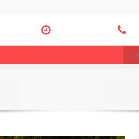
Search
for: