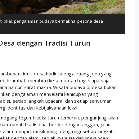
 lokal
,
pengalaman budaya bermakna
,
pesona desa
a
Desa dengan Tradisi Turun
nar-benar tidur, desa hadir sebagai ruang jeda yang
lebih lambat, memberi kesempatan bagi siapa saja
ana namun sarat makna. Wisata budaya di desa bukan
ainkan pengalaman menyelami kehidupan yang
radisi, setiap langkah upacara, dan setiap senyuman
 identitas dan kebijaksanaan lokal.
egang teguh tradisi turun temurun, pengunjung akan
h-rumah tradisional berdiri dengan anggun, jalan-
ra alam menjadi musik yang mengiringi setiap langkah.
 dekat dengan alam, seolah manusia dan lingkungan