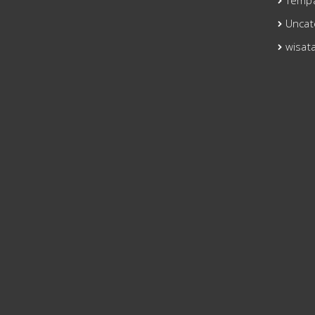
Tempa
Uncat
wisat