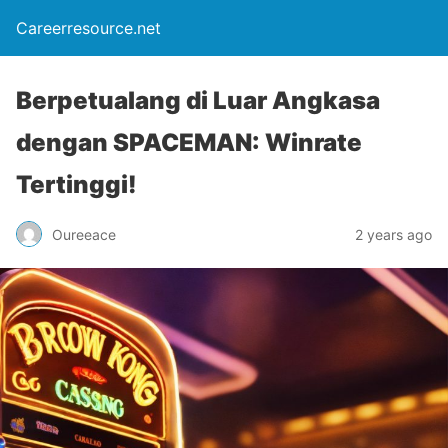
Careerresource.net
Berpetualang di Luar Angkasa
dengan SPACEMAN: Winrate
Tertinggi!
Oureeace
2 years ago