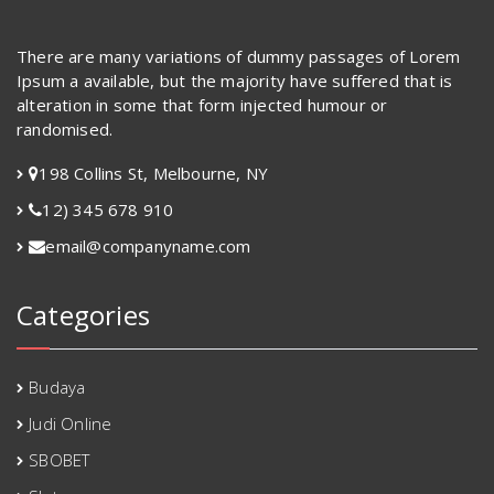
There are many variations of dummy passages of Lorem
Ipsum a available, but the majority have suffered that is
alteration in some that form injected humour or
randomised.
198 Collins St, Melbourne, NY
12) 345 678 910
email@companyname.com
Categories
Budaya
Judi Online
SBOBET