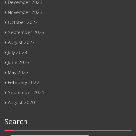
December 2023
November 2023
October 2023
September 2023
August 2023
July 2023
June 2023
May 2023
February 2022
September 2021
August 2020
Search