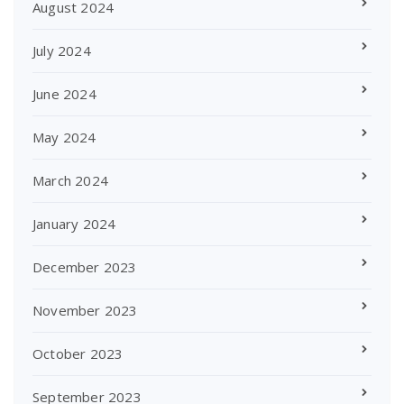
August 2024
July 2024
June 2024
May 2024
March 2024
January 2024
December 2023
November 2023
October 2023
September 2023