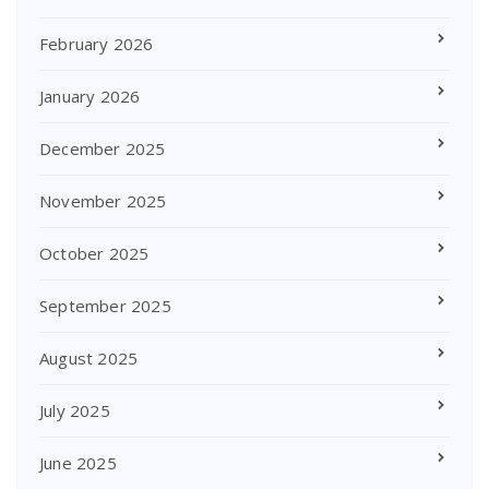
February 2026
January 2026
December 2025
November 2025
October 2025
September 2025
August 2025
July 2025
June 2025