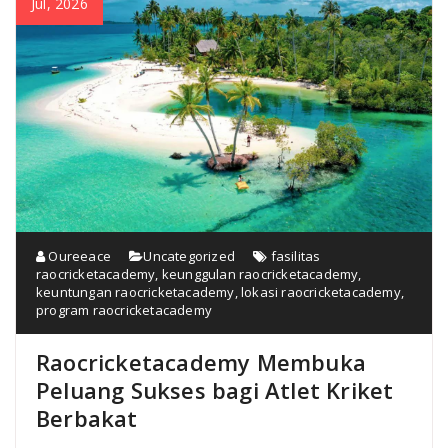
Jul, 2026
Oureeace
Uncategorized
fasilitas
raocricketacademy
,
keunggulan raocricketacademy
,
keuntungan raocricketacademy
,
lokasi raocricketacademy
,
program raocricketacademy
Raocricketacademy Membuka
Peluang Sukses bagi Atlet Kriket
Berbakat