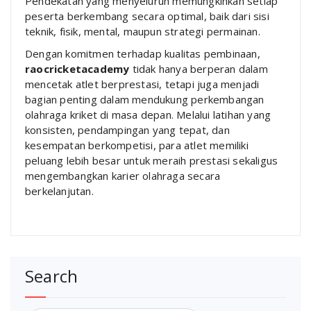
Pendekatan yang menyeluruh memungkinkan setiap
peserta berkembang secara optimal, baik dari sisi
teknik, fisik, mental, maupun strategi permainan.
Dengan komitmen terhadap kualitas pembinaan,
raocricketacademy
tidak hanya berperan dalam
mencetak atlet berprestasi, tetapi juga menjadi
bagian penting dalam mendukung perkembangan
olahraga kriket di masa depan. Melalui latihan yang
konsisten, pendampingan yang tepat, dan
kesempatan berkompetisi, para atlet memiliki
peluang lebih besar untuk meraih prestasi sekaligus
mengembangkan karier olahraga secara
berkelanjutan.
Search