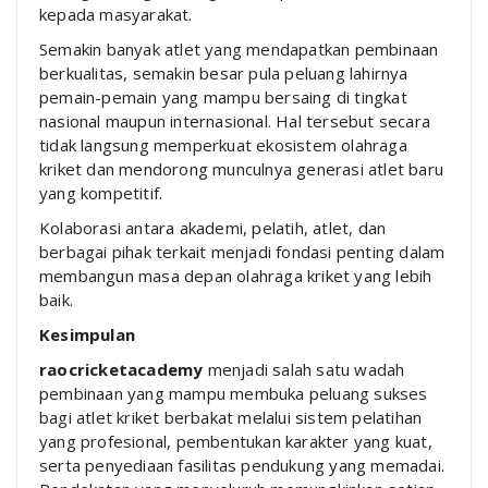
kepada masyarakat.
Semakin banyak atlet yang mendapatkan pembinaan
berkualitas, semakin besar pula peluang lahirnya
pemain-pemain yang mampu bersaing di tingkat
nasional maupun internasional. Hal tersebut secara
tidak langsung memperkuat ekosistem olahraga
kriket dan mendorong munculnya generasi atlet baru
yang kompetitif.
Kolaborasi antara akademi, pelatih, atlet, dan
berbagai pihak terkait menjadi fondasi penting dalam
membangun masa depan olahraga kriket yang lebih
baik.
Kesimpulan
raocricketacademy
menjadi salah satu wadah
pembinaan yang mampu membuka peluang sukses
bagi atlet kriket berbakat melalui sistem pelatihan
yang profesional, pembentukan karakter yang kuat,
serta penyediaan fasilitas pendukung yang memadai.