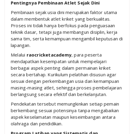
Pentingnya Pembinaan Atlet Sejak Dini
Pembinaan sejak usia dini merupakan faktor utama
dalam membentuk atlet kriket yang berkualitas.
Proses ini tidak hanya berfokus pada penguasaan
teknik dasar, tetapi juga membangun disiplin, kerja
sama tim, serta kemampuan mengambil keputusan di
lapangan.
Melalui
raocricketacademy
, para peserta
mendapatkan kesempatan untuk mempelajari
berbagai aspek penting dalam permainan kriket
secara bertahap. Kurikulum pelatihan disusun agar
sesuai dengan perkembangan usia dan kemampuan
masing-masing atlet, sehingga proses pembelajaran
berlangsung secara efektif dan berkelanjutan.
Pendekatan tersebut memungkinkan setiap pemain
berkembang sesuai potensinya tanpa mengabaikan
aspek keselamatan maupun keseimbangan antara
olahraga dan pendidikan.
Program Latihan yang Sistematis dan