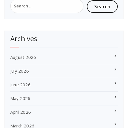
Search
for:
Archives
August 2026
July 2026
June 2026
May 2026
April 2026
March 2026