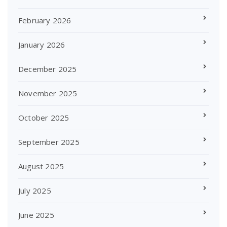
February 2026
January 2026
December 2025
November 2025
October 2025
September 2025
August 2025
July 2025
June 2025