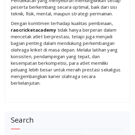
Pendekatan yang menyeluruh memungkinkan setiap
peserta berkembang secara optimal, baik dari sisi
teknik, fisik, mental, maupun strategi permainan.
Dengan komitmen terhadap kualitas pembinaan,
raocricketacademy
tidak hanya berperan dalam
mencetak atlet berprestasi, tetapi juga menjadi
bagian penting dalam mendukung perkembangan
olahraga kriket di masa depan. Melalui latihan yang
konsisten, pendampingan yang tepat, dan
kesempatan berkompetisi, para atlet memiliki
peluang lebih besar untuk meraih prestasi sekaligus
mengembangkan karier olahraga secara
berkelanjutan.
Search