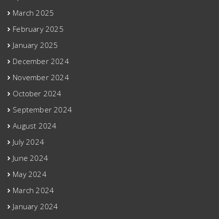
March 2025
February 2025
January 2025
December 2024
November 2024
October 2024
September 2024
August 2024
July 2024
June 2024
May 2024
March 2024
January 2024