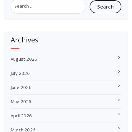
Search
for:
Archives
August 2026
July 2026
June 2026
May 2026
April 2026
March 2026