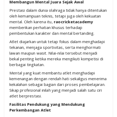
Membangun Mental Juara Sejak Awal
Prestasi dalam dunia olahraga tidak hanya ditentukan
oleh kemampuan teknis, tetapi juga oleh kekuatan
mental. Oleh karena itu,
raocricketacademy
memberikan perhatian khusus terhadap
pembentukan karakter dan mental bertanding.
Atlet diajarkan untuk tetap fokus dalam menghadapi
tekanan, menjaga sportivitas, serta menghormati
lawan maupun wasit. Nilai-nilai tersebut menjadi
bekal penting ketika mereka mengikuti kompetisi di
berbagai tingkatan.
Mental yang kuat membantu atlet menghadapi
kemenangan dengan rendah hati sekaligus menerima
kekalahan sebagai bagian dari proses pembelajaran.
Sikap profesional inilah yang menjadi salah satu ciri
atlet berprestasi.
Fasilitas Pendukung yang Mendukung
Perkembangan Atlet