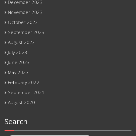
December 2023
November 2023
October 2023
September 2023
August 2023
July 2023
June 2023
May 2023
February 2022
September 2021
August 2020
Search