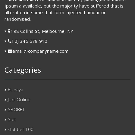
Ipsum a available, but the majority have suffered that is
alteration in some that form injected humour or
randomised.
198 Collins St, Melbourne, NY
12) 345 678 910
email@companyname.com
Categories
Budaya
Judi Online
SBOBET
Slot
slot bet 100