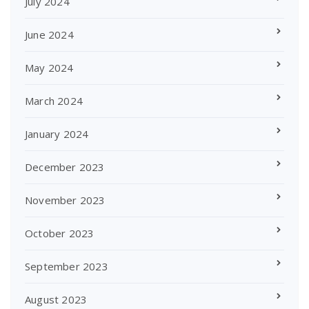
July 2024
June 2024
May 2024
March 2024
January 2024
December 2023
November 2023
October 2023
September 2023
August 2023