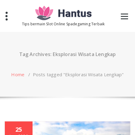
Skip
to
content
Tips bermain Slot Online Spadegaming Terbaik
Tag Archives: Eksplorasi Wisata Lengkap
Home
/
Posts tagged "Eksplorasi Wisata Lengkap"
25