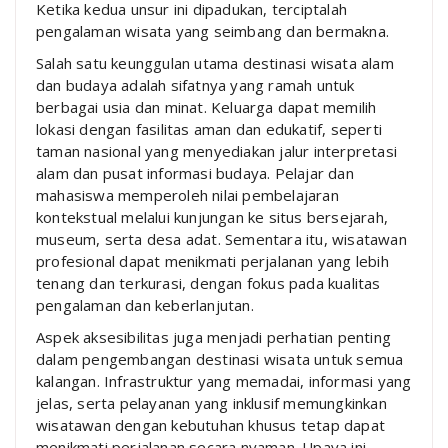
Ketika kedua unsur ini dipadukan, terciptalah
pengalaman wisata yang seimbang dan bermakna.
Salah satu keunggulan utama destinasi wisata alam
dan budaya adalah sifatnya yang ramah untuk
berbagai usia dan minat. Keluarga dapat memilih
lokasi dengan fasilitas aman dan edukatif, seperti
taman nasional yang menyediakan jalur interpretasi
alam dan pusat informasi budaya. Pelajar dan
mahasiswa memperoleh nilai pembelajaran
kontekstual melalui kunjungan ke situs bersejarah,
museum, serta desa adat. Sementara itu, wisatawan
profesional dapat menikmati perjalanan yang lebih
tenang dan terkurasi, dengan fokus pada kualitas
pengalaman dan keberlanjutan.
Aspek aksesibilitas juga menjadi perhatian penting
dalam pengembangan destinasi wisata untuk semua
kalangan. Infrastruktur yang memadai, informasi yang
jelas, serta pelayanan yang inklusif memungkinkan
wisatawan dengan kebutuhan khusus tetap dapat
menikmati perjalanan secara nyaman. Upaya ini