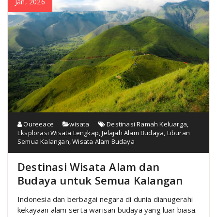
Jan, 2026
Oureeace
wisata
Destinasi Ramah Keluarga
,
Eksplorasi Wisata Lengkap
,
Jelajah Alam Budaya
,
Liburan
Semua Kalangan
,
Wisata Alam Budaya
Destinasi Wisata Alam dan
Budaya untuk Semua Kalangan
Indonesia dan berbagai negara di dunia dianugerahi
kekayaan alam serta warisan budaya yang luar biasa.