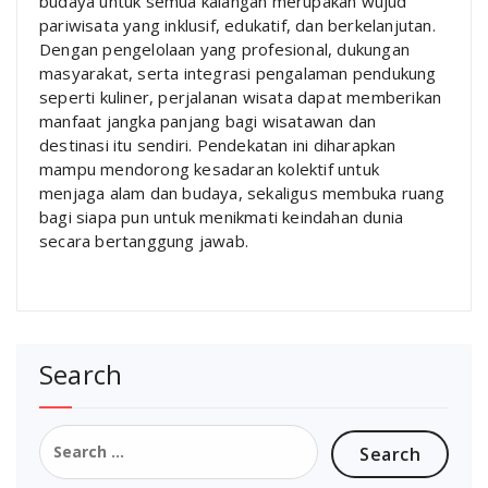
budaya untuk semua kalangan merupakan wujud
pariwisata yang inklusif, edukatif, dan berkelanjutan.
Dengan pengelolaan yang profesional, dukungan
masyarakat, serta integrasi pengalaman pendukung
seperti kuliner, perjalanan wisata dapat memberikan
manfaat jangka panjang bagi wisatawan dan
destinasi itu sendiri. Pendekatan ini diharapkan
mampu mendorong kesadaran kolektif untuk
menjaga alam dan budaya, sekaligus membuka ruang
bagi siapa pun untuk menikmati keindahan dunia
secara bertanggung jawab.
Search
Search
for: