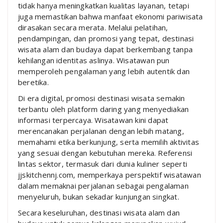
tidak hanya meningkatkan kualitas layanan, tetapi
juga memastikan bahwa manfaat ekonomi pariwisata
dirasakan secara merata. Melalui pelatihan,
pendampingan, dan promosi yang tepat, destinasi
wisata alam dan budaya dapat berkembang tanpa
kehilangan identitas aslinya. Wisatawan pun
memperoleh pengalaman yang lebih autentik dan
beretika.
Di era digital, promosi destinasi wisata semakin
terbantu oleh platform daring yang menyediakan
informasi terpercaya. Wisatawan kini dapat
merencanakan perjalanan dengan lebih matang,
memahami etika berkunjung, serta memilih aktivitas
yang sesuai dengan kebutuhan mereka. Referensi
lintas sektor, termasuk dari dunia kuliner seperti
jjskitchennj.com, memperkaya perspektif wisatawan
dalam memaknai perjalanan sebagai pengalaman
menyeluruh, bukan sekadar kunjungan singkat.
Secara keseluruhan, destinasi wisata alam dan