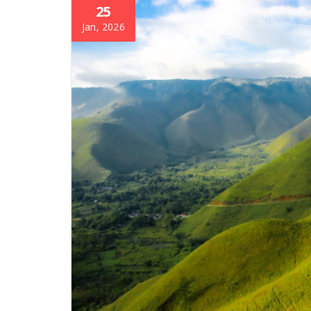
25
Jan, 2026