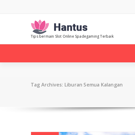
Skip
to
content
Tips bermain Slot Online Spadegaming Terbaik
Tag Archives: Liburan Semua Kalangan