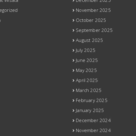
t Wisata
December 2025
egorized
November 2025
a
October 2025
September 2025
August 2025
July 2025
June 2025
May 2025
April 2025
March 2025
February 2025
January 2025
December 2024
November 2024