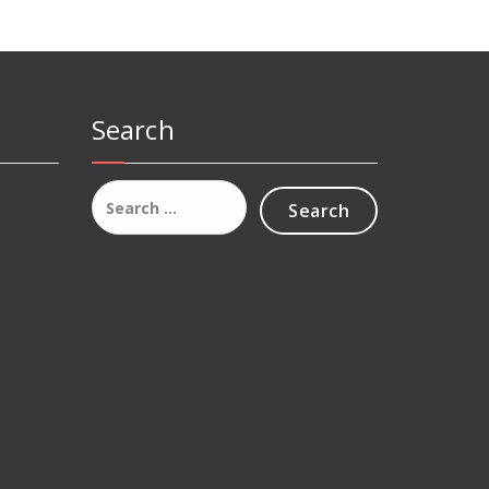
Search
Search
for: