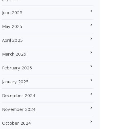
June 2025
May 2025
April 2025
March 2025
February 2025
January 2025
December 2024
November 2024
October 2024