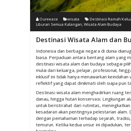
Oureeace
wisata
Destinasi Ramah Kelu
Liburan Semua Kalangan
,
Wisata Alam Budaya
Destinasi Wisata Alam dan 
Indonesia dan berbagai negara di dunia dianu
biasa. Perpaduan antara bentang alam yang m
destinasi wisata alam dan budaya sebagai pili
mulai dari keluarga, pelajar, profesional, hin
inklusif ini tidak hanya menawarkan keindahan v
reflektif yang dapat dinikmati oleh siapa pun
Destinasi wisata alam menghadirkan ruang te
danau, hingga hutan konservasi. Lingkungan 
untuk beristirahat dari rutinitas, meningkatk
kesadaran akan pentingnya pelestarian alam. D
dengan pemahaman terhadap sejarah, tradisi, s
temurun. Ketika kedua unsur ini dipadukan, t
bermakna.