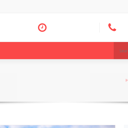
Search
for: