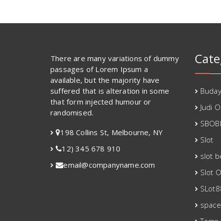
Cate
There are many variations of dummy
passages of Lorem Ipsum a
available, but the majority have
suffered that is alteration in some
Buda
that form injected humour or
Judi O
randomised.
SBOB
198 Collins St, Melbourne, NY
Slot
12) 345 678 910
slot 
email@companyname.com
Slot O
SLot8
spac