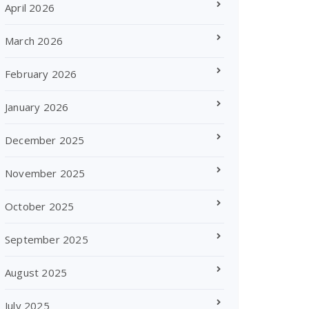
April 2026
March 2026
February 2026
January 2026
December 2025
November 2025
October 2025
September 2025
August 2025
July 2025