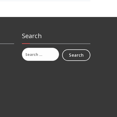
Search
Search
for: