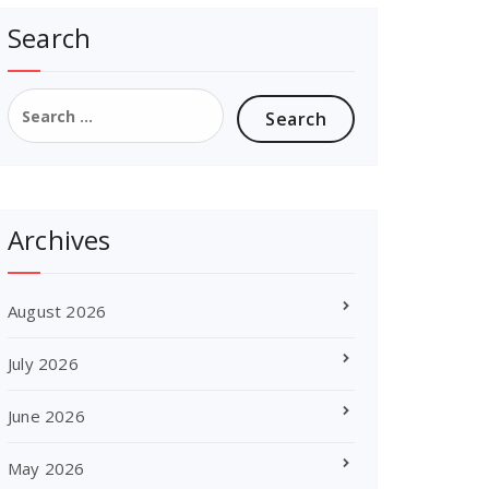
Search
Search
for:
Archives
August 2026
July 2026
June 2026
May 2026