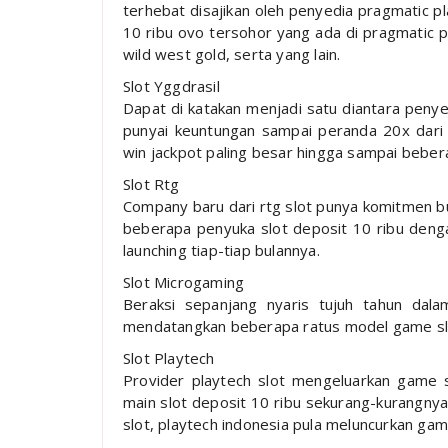
terhebat disajikan oleh penyedia pragmatic p
10 ribu ovo tersohor yang ada di pragmatic p
wild west gold, serta yang lain.
Slot Yggdrasil
Dapat di katakan menjadi satu diantara penyed
punyai keuntungan sampai peranda 20x dari ha
win jackpot paling besar hingga sampai bebera
Slot Rtg
Company baru dari rtg slot punya komitmen b
beberapa penyuka slot deposit 10 ribu denga
launching tiap-tiap bulannya.
Slot Microgaming
Beraksi sepanjang nyaris tujuh tahun dala
mendatangkan beberapa ratus model game slo
Slot Playtech
Provider playtech slot mengeluarkan game 
main slot deposit 10 ribu sekurang-kurangnya
slot, playtech indonesia pula meluncurkan game