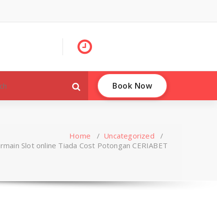
Book Now
Home
/
Uncategorized
/
rmain Slot online Tiada Cost Potongan CERIABET