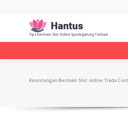
Skip
to
content
Tips bermain Slot Online Spadegaming Terbaik
Keuntungan Bermain Slot online Tiada Cos