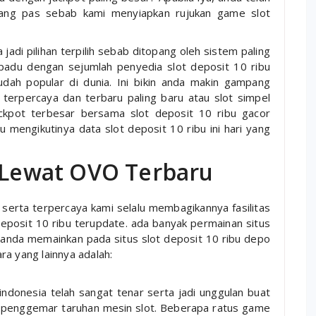
yang pas sebab kami menyiapkan rujukan game slot
 jadi pilihan terpilih sebab ditopang oleh sistem paling
padu dengan sejumlah penyedia slot deposit 10 ribu
ah popular di dunia. Ini bikin anda makin gampang
 terpercaya dan terbaru paling baru atau slot simpel
ackpot terbesar bersama slot deposit 10 ribu gacor
lu mengikutinya data slot deposit 10 ribu ini hari yang
u Lewat OVO Terbaru
u serta terpercaya kami selalu membagikannya fasilitas
eposit 10 ribu terupdate. ada banyak permainan situs
sa anda memainkan pada situs slot deposit 10 ribu depo
ra yang lainnya adalah:
indonesia telah sangat tenar serta jadi unggulan buat
penggemar taruhan mesin slot. Beberapa ratus game