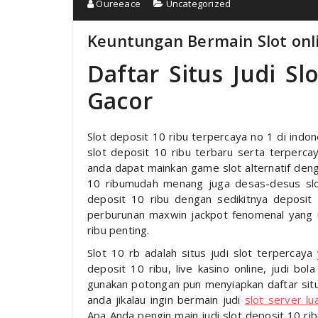
Oureeace
Uncategorized
Keuntungan Bermain Slot onl
Daftar Situs Judi S
Gacor
Slot deposit 10 ribu terpercaya no 1 di ind
slot deposit 10 ribu terbaru serta terpercay
anda dapat mainkan game slot alternatif dengan
10 ribumudah menang juga desas-desus slo
deposit 10 ribu dengan sedikitnya deposi
perburunan maxwin jackpot fenomenal yang 
ribu penting.
Slot 10 rb adalah situs judi slot terpercaya
deposit 10 ribu, live kasino online, judi bol
gunakan potongan pun menyiapkan daftar situs
anda jikalau ingin bermain judi
slot server lu
Apa Anda pengin main judi slot deposit 10 rib