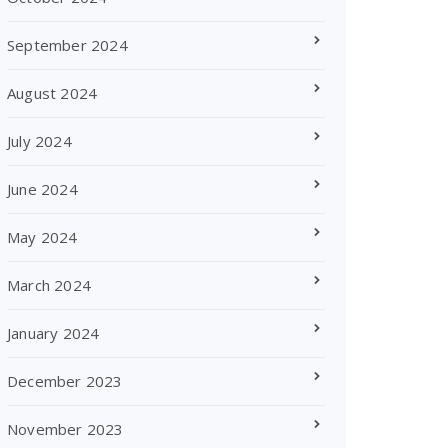
September 2024
August 2024
July 2024
June 2024
May 2024
March 2024
January 2024
December 2023
November 2023