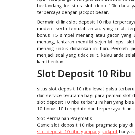
bertandang ke situs slot depo 10k dana 
terpercaya dengan jackpot besar.
Bermain di link slot deposit 10 ribu terpercaya
modern serta tentulah aman, yang telah ter
bonus 15 simpel menang atau gacor yang ud
menang, lantaran memiliki sejumlah opsi slot
menang untuk dimainkan ini hari. Peroleh j
menjadi soal yang tidak sulit, kalau anda sela
kami berikan.
Slot Deposit 10 Rib
situs slot deposit 10 ribu lewat pulsa terbar
dan service terutama bagi para pemain slot d
slot deposit 10 ribu terbaru ini hari yang bi
10 bonus 10 terupdate dan terpercaya di anta
Slot Permainan Pragmatis
Game slot deposit 10 ribu pragmatic play di 
slot deposit 10 ribu gampang jackpot
banyak 