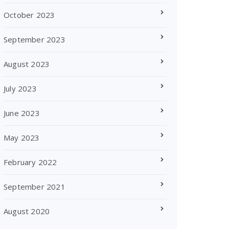
October 2023
September 2023
August 2023
July 2023
June 2023
May 2023
February 2022
September 2021
August 2020