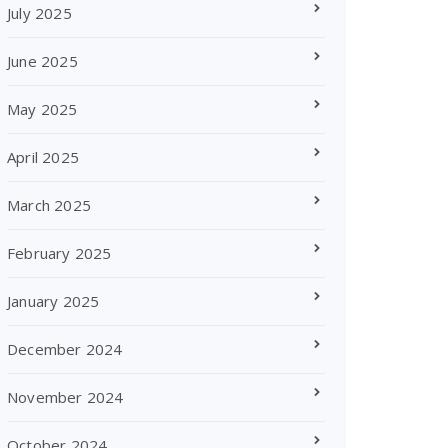
July 2025
June 2025
May 2025
April 2025
March 2025
February 2025
January 2025
December 2024
November 2024
October 2024